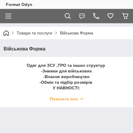
Format Odyn
Товари та послуги
Військова Форма
Військова Форма
Одяг для ЗСУ ,ТРО та інших структур
-Знижки для військових
-Власне виробництво
-Обмін та підбір розмірів
У НАВНОСТІ:
Флісовані кофти \ Байки \ Тактичні сорочки \ Штани \
Показати все
Поло \ Футболки \ Термобілизна