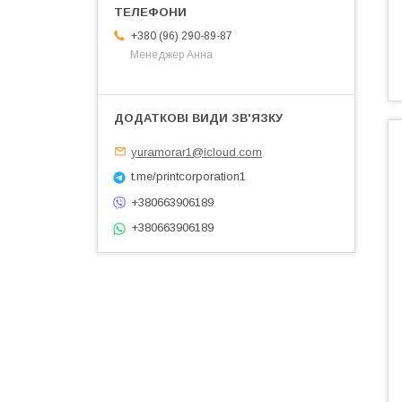
+380 (96) 290-89-87
Менеджер Анна
yuramorar1@icloud.com
t.me/printcorporation1
+380663906189
+380663906189