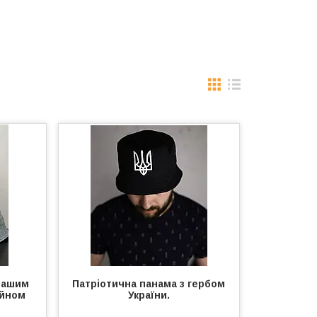
вашим
Патріотична панама з гербом
айном
України.