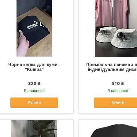
Чорна кепка для куми -
Преміальна панама з 
"Kumba"
індивідуальним диз
320 ₴
510 ₴
В наявності
В наявності
Купити
Купити