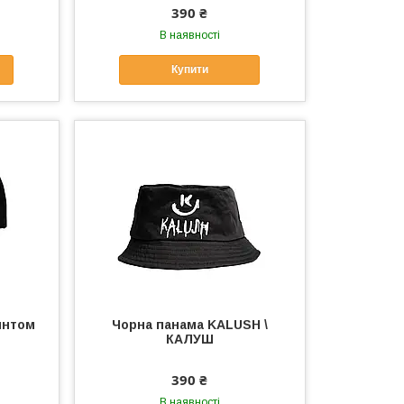
390 ₴
В наявності
Купити
интом
Чорна панама KALUSH \
КАЛУШ
390 ₴
В наявності