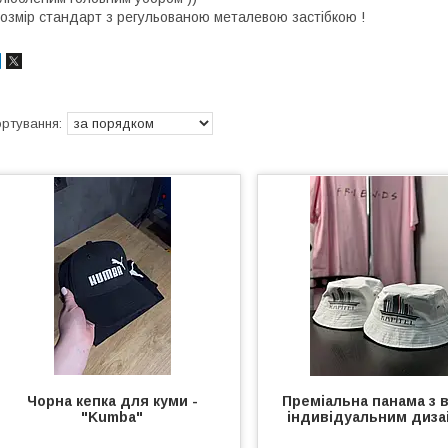
озмір стандарт з регульованою металевою застібкою !
Чорна кепка для куми -
Преміальна панама з 
"Kumba"
індивідуальним диз