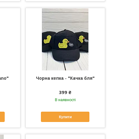
anо"
Чорна кепка - "Качка бля"
399 ₴
В наявності
Купити