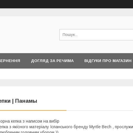
ВЕРНЕННЯ
ДОГЛЯД ЗА РЕЧИМА
ВІДГУКИ ПРО МАГАЗИН
епки | Панамы
орна кепка з написом на вибір
епка з якісного матеріалу Іспанського бренду Myrtle Bech , прослуж
любленим головним убором ))