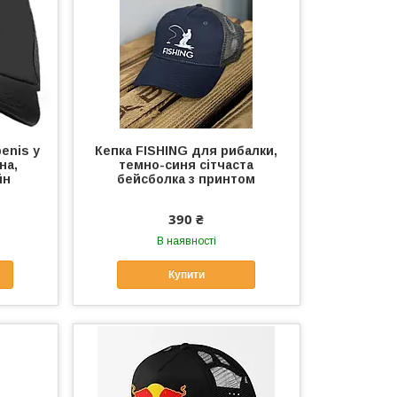
enis у
Кепка FISHING для рибалки,
на,
темно-синя сітчаста
йн
бейсболка з принтом
390 ₴
В наявності
Купити