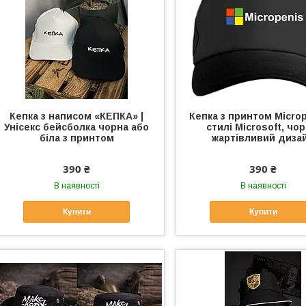
Кепка з написом «КЕПКА» |
Кепка з принтом Microp
Унісекс бейсболка чорна або
стилі Microsoft, чор
біла з принтом
жартівливий диза
390 ₴
390 ₴
В наявності
В наявності
Купити
Купити