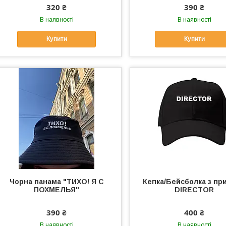
320 ₴
390 ₴
В наявності
В наявності
Купити
Купити
Чорна панама "ТИХО! Я С
Кепка/Бейсболка з пр
ПОХМЕЛЬЯ"
DIRECTOR
390 ₴
400 ₴
В наявності
В наявності