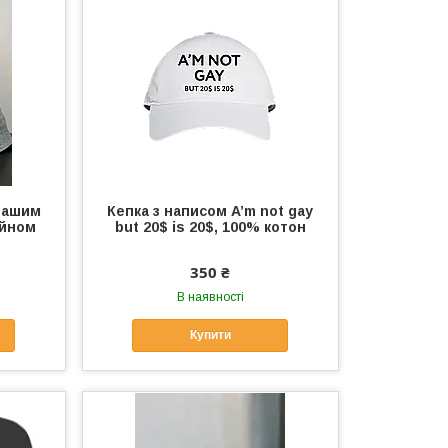
вашим
Кепка з написом A’m not gay
айном
but 20$ is 20$, 100% котон
350 ₴
В наявності
Купити