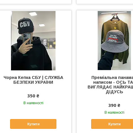
Чорна Кепка СБУ | CЛУЖБА
Преміальна панама
БЕЗПЕКИ УКРАЇНИ
написом - ОСЬ Т
ВИГЛЯДАЄ НАЙКРА
ДІДУСЬ
350 ₴
В наявності
390 ₴
В наявності
Купити
Купити