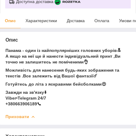
Доступна доставка
Опис
Характеристики
Доставка
Оплата
Умови п
Опис
Панама - один із найпопулярніших головних уборів🔝
А якщо на неї ще й нанести індивідуальний принт ,Ви
точно не залишитесь не поміченими👌
Можливість для нанесення будь-яких зображення та
текстів .Все залежить від Вашої фантазії☄️
Готуйтесь до літа з яскравими бейсболками😍
Завжди на зв'язку⬇️
Viber•Telegram 24/7
+380663906189📞
Приховати