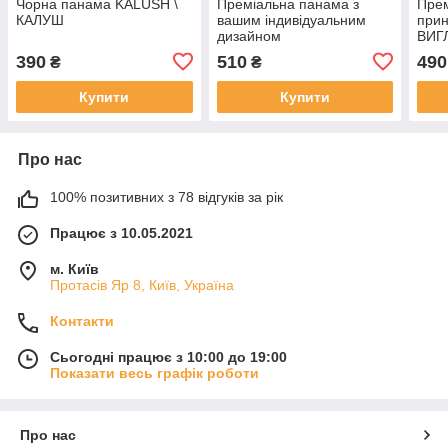
Чорна панама KALUSH \
Преміальна панама з
Прем
КАЛУШ
вашим індивідуальним
прин
дизайном
ВИГ
ДІД
390
510
490
₴
₴
Купити
Купити
Про нас
100% позитивних з 78 відгуків за рік
Працює з 10.05.2021
м. Київ
Протасів Яр 8, Київ, Україна
Контакти
Сьогодні працює з 10:00 до 19:00
Показати весь графік роботи
Про нас