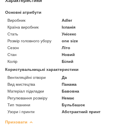
Характеристики
Основні атрибути
Виробник
Adler
Країна виробник
Іспанія
Стать
Унісекс
Розмір головного убору
one size
Сезон
Літо
Стан
Новий
Колір
Білий
Користувальницькі характеристики
Вентиляційні отвори
Да
Вид мистецтва
Панама
Матеріал підкладки
Бавовна
Регулювання розміру
Немає
Тип тканини
Бульбашок
Узори і принти
Абстрактний принт
Приховати