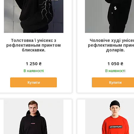
Толстовка \ унісекс з
Чоловіче худі унісе
рефлективным принтом
рефлективным при
блискавки.
доларів.
1 250 ₴
1 050 ₴
В наявності
В наявності
Купити
Купити