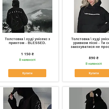
Толстовка \ худі унісекс з
Толстовка \ худі уніс
принтом - BLESSED.
уривком пісні - Ти 
закохуватися не про
1 150 ₴
890 ₴
В наявності
В наявності
Купити
Купити