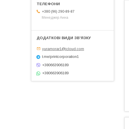
+380 (96) 290-89-87
Менеджер Анна
yuramorar1@icloud.com
t.me/printcorporation1
+380663906189
+380663906189