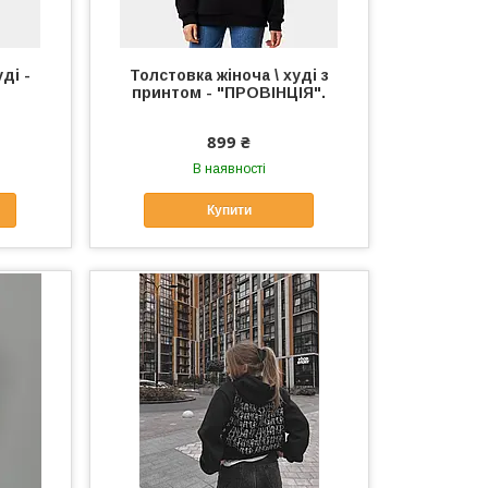
ді -
Толстовка жіноча \ худі з
принтом - "ПРОВІНЦІЯ".
899 ₴
В наявності
Купити