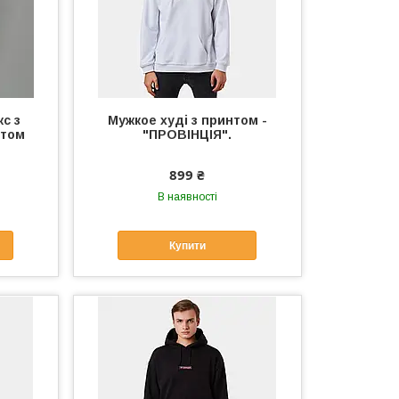
кс з
Мужкое худі з принтом -
нтом
"ПРОВІНЦІЯ".
899 ₴
В наявності
Купити