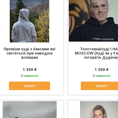
Преміум худі з баксами які
Толстовка/худі I H
світяться при наведені
MOSCOW (Худі як у Fa
вспишки
інтерв'ю Дудячи
1 350 ₴
1 350 ₴
В наявності
В наявності
Купити
Купити