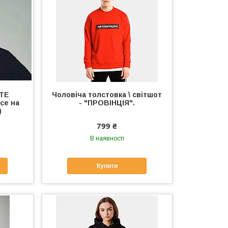
ATE
Чоловіча толстовка \ світшот
ce на
- "ПРОВІНЦІЯ".
)
799 ₴
В наявності
Купити