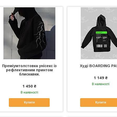
Преміумтолстовка унісекс із
Худі BOARDING PA
рефлективним принтом
блискавки.
1 149 ₴
В наявності
1 450 ₴
В наявності
Купити
Купити