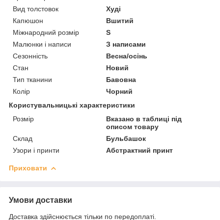
Вид толстовок
Худі
Капюшон
Вшитий
Міжнародний розмір
S
Малюнки і написи
З написами
Сезонність
Весна/осінь
Стан
Новий
Тип тканини
Бавовна
Колір
Чорний
Користувальницькі характеристики
Розмір
Вказано в таблиці під
описом товару
Склад
Бульбашок
Узори і принти
Абстрактний принт
Приховати
Умови доставки
Доставка здійснюється тільки по передоплаті.