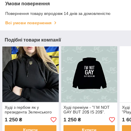
Умови повернення
Повернення товару впродовж 14 днів за домовленістю
Всі умови повернення
Подібні товари компанії
Худі з гербом як у
Худі преміум - "I`M NOT
Худі
президента Зеленського
GAY BUT 20$ IS 20$".
"Pla
1 250
1 250
1 6
₴
₴
Купити
Купити