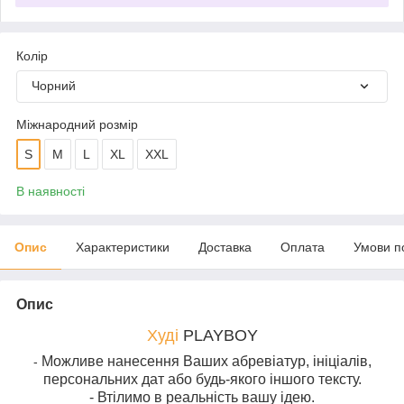
Колір
Чорний
Міжнародний розмір
S
M
L
XL
XXL
В наявності
Опис
Характеристики
Доставка
Оплата
Умови п
Опис
Худі
PLAYBOY
Можливе нанесення Ваших абревіатур, ініціалів,
-
персональних дат або будь-якого іншого тексту.
- Втілимо в реальність вашу ідею.