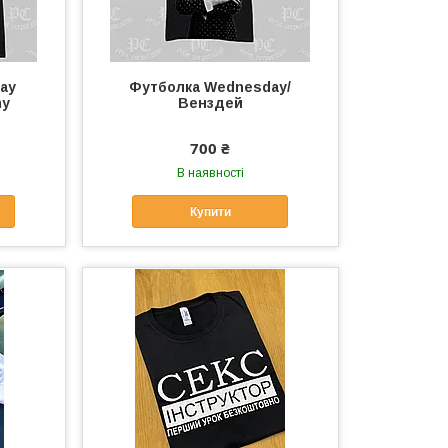
ay
Футболка Wednesday/
my
Венздей
700 ₴
В наявності
Купити