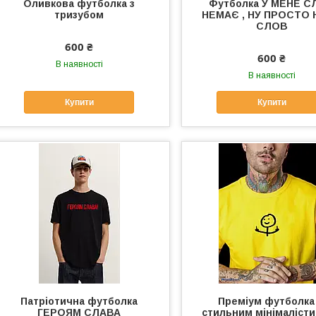
Оливкова футболка з
Футболка У МЕНЕ 
тризубом
НЕМАЄ , НУ ПРОСТО
СЛОВ
600 ₴
600 ₴
В наявності
В наявності
Купити
Купити
Патріотична футболка
Преміум футболка 
ГЕРОЯМ СЛАВА
стильним мінімаліст