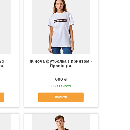
 з
Жіноча футболка з принтом -
я.
Провінція.
600 ₴
В наявності
Купити