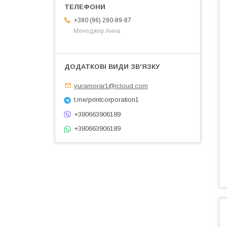
+380 (96) 290-89-87
Менеджер Анна
yuramorar1@icloud.com
t.me/printcorporation1
+380663906189
+380663906189