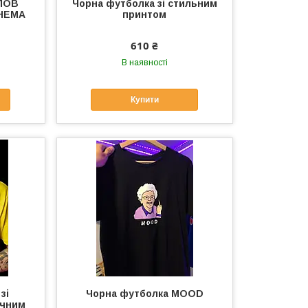
СЛОВ
Чорна футболка зі стильним
 НЕМА
принтом
610 ₴
В наявності
Купити
зі
Чорна футболка MOOD
ичним