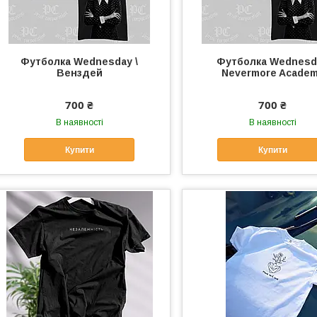
Футболка Wednesday \
Футболка Wednesd
Венздей
Nevermore Acade
700 ₴
700 ₴
В наявності
В наявності
Купити
Купити