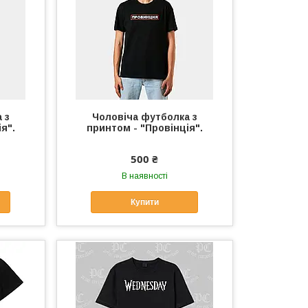
 з
Чоловіча футболка з
я".
принтом - "Провінція".
500 ₴
В наявності
Купити