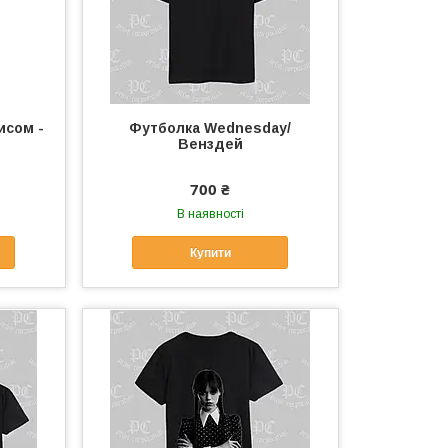
исом -
Футболка Wednesday/
Венздей
700 ₴
В наявності
Купити