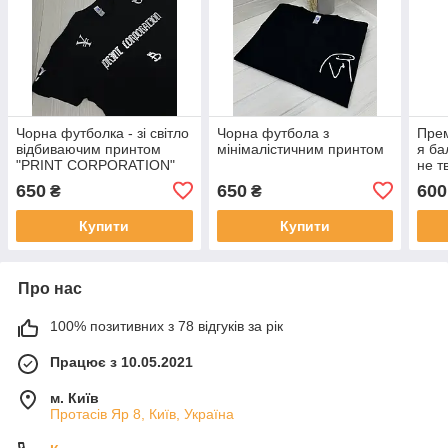
Чорна футболка - зі світло
Чорна футбола з
Прем
відбиваючим принтом
мінімалістичним принтом
я ба
"PRINT CORPORATION"
не т
650
650
600
₴
₴
Купити
Купити
Про нас
100% позитивних з 78 відгуків за рік
Працює з 10.05.2021
м. Київ
Протасів Яр 8, Київ, Україна