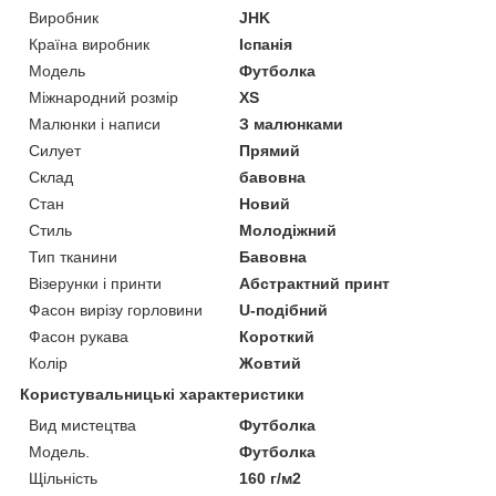
Виробник
JHK
Країна виробник
Іспанія
Модель
Футболка
Міжнародний розмір
XS
Малюнки і написи
З малюнками
Силует
Прямий
Склад
бавовна
Стан
Новий
Стиль
Молодіжний
Тип тканини
Бавовна
Візерунки і принти
Абстрактний принт
Фасон вирізу горловини
U-подібний
Фасон рукава
Короткий
Колір
Жовтий
Користувальницькі характеристики
Вид мистецтва
Футболка
Мoдель.
Футболка
Щільність
160 г/м2