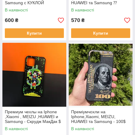
Samsung с КУКЛОЙ
HUAWEI та Samsung ⁇
ЧЕХОЛ BITCOIN
В наявності
В наявності
600
570
₴
₴
Купити
Купити
Премиум чехлы на Iphone
Преміумчохли на
,Xiaomi , MEIZU ,HUAWEI и
Iphone,Xiaomi, MEIZU,
Samsung - Скрудж МакДак $
HUAWEI та Samsung - 100$
FRANKLIN
В наявності
В наявності