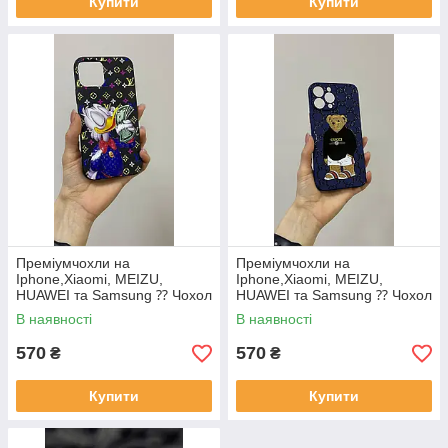
Купити
Купити
Преміумчохли на
Преміумчохли на
Iphone,Xiaomi, MEIZU,
Iphone,Xiaomi, MEIZU,
HUAWEI та Samsung ⁇ Чохол
HUAWEI та Samsung ⁇ Чохол
СКРУДЖ
Ведмедик GUCCI
В наявності
В наявності
570
570
₴
₴
Купити
Купити