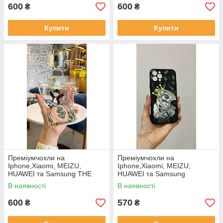
600
600
₴
₴
Купити
Купити
Преміумчохли на
Преміумчохли на
Iphone,Xiaomi, MEIZU,
Iphone,Xiaomi, MEIZU,
HUAWEI та Samsung THE
HUAWEI та Samsung
HARDER YOU WORK
В наявності
В наявності
600
570
₴
₴