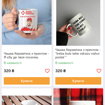
Можливе нанесення
індивідуального дизайну
, ініціалів,
персональних дат та будь-якого іншого принта.
Чашка Керамічна з принтом -
Чашка Керамічна з принтом -
"treba bulo tebe odrazu nahui
Я єбу де твоя посилка.
poslat`"
В наявності
В наявності
320
320
₴
₴
Купити
Купити