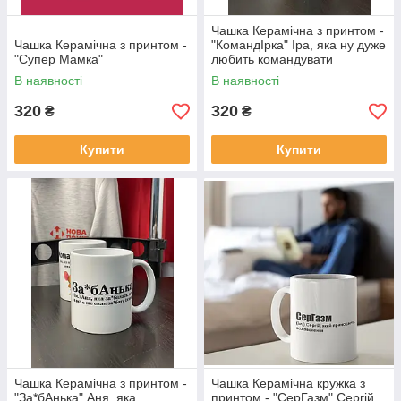
Чашка Керамічна з принтом -
Чашка Керамічна з принтом -
"КомандІрка" Іра, яка ну дуже
"Супер Мамка"
любить командувати
В наявності
В наявності
320
320
₴
₴
Купити
Купити
Чашка Керамічна з принтом -
Чашка Керамічна кружка з
"За*бАнька" Аня, яка
принтом - "СерГазм" Сергій,