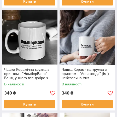
Купити
Купити
Чашка Керамічна кружка з
Чашка Керамічна кружка з
принтом - "НамберВаня"
принтом - "Аннаконда" (ім.)
Ваня, у якого все добре з
небезпечна Аня
самооцінкою
В наявності
В наявності
340
340
₴
₴
Купити
Купити