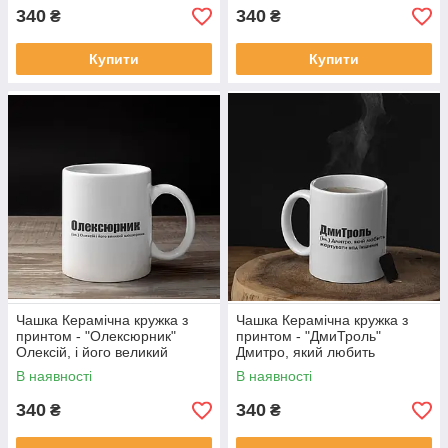
340
340
₴
₴
Купити
Купити
Чашка Керамічна кружка з
Чашка Керамічна кружка з
принтом - "Олексюрник"
принтом - "ДмиТроль"
Олексій, і його великий
Дмитро, який любить
цюцюрник
жартувати над іншими
В наявності
В наявності
340
340
₴
₴