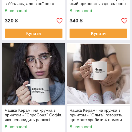
за*балась, але в неї ще є
який приносить задоволення.
сили за*єбати інших
В наявності
В наявності
320
340
₴
₴
Купити
Купити
Чашка Керамічна кружка з
Чашка Керамічна кружка з
принтом - "СпроСоня" Софія,
принтом - "Ольга" говорять,
яка ненавидить ранкові
що може зробити 4 помсти
будильники
В наявності
В наявності