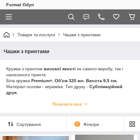
Format Odyn
Товари та послуги
Чашки з принтами
Чашки з принтами
Кружка з принтом
високої якості
як самого виробу, так і
нанесеного принта.
Біла кружка
Premium+. Об'єм 320 мл. Висота 9,5 см.
Матеріал основи - кераміка. Тип друку -
Сублімаційний
друк.
Принт стійкий до дії ультрафіолету, води, перепадів
Показати все
температури. За умов належного догляду довгий час зберігає
колір, чіткість ліній і цілісність.
Сортування
0
Фільтри
Сподобався принт?
Можемо його повторити на
футболках, худі та та іншому
одязі.