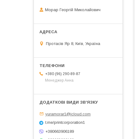
Морар Георгій Миколайович
Протасів Яр 8, Київ, Україна
+380 (96) 290-89-87
Менеджер Анна
yuramorar1@icloud.com
t.me/printcorporation1
+380663906189