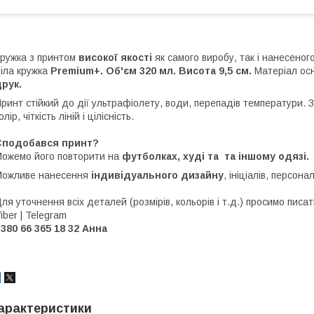
ружка з принтом
високої якості
як самого виробу, так і нанесеног
іла кружка
Premium+. Об'єм 320 мл. Висота 9,5 см.
Матеріал осн
рук.
ринт стійкий до дії ультрафіолету, води, перепадів температури. 
олір, чіткість ліній і цілісність.
Сподобався принт?
ожемо його повторити на
футболках, худі та та іншому одязі.
Можливе нанесення
індивідуального дизайну
, ініціалів, персон
ля уточнення всіх деталей (розмірів, кольорів і т.д.) просимо писа
iber | Telegram
380 66 365 18 32 Анна
арактеристики