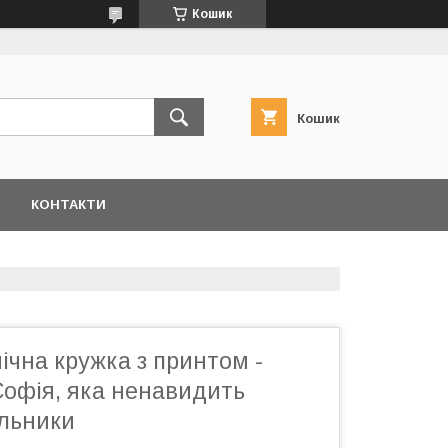
Кошик
Кошик
КОНТАКТИ
чна кружка з принтом -
Софія, яка ненавидить
ильники