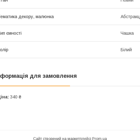
ематика декору, малюнка
Абстракц
ип ємності
Чашка
олір
Білий
нформація для замовлення
іна:
340 ₴
Сайт створений на маркетплейсі
Prom.ua