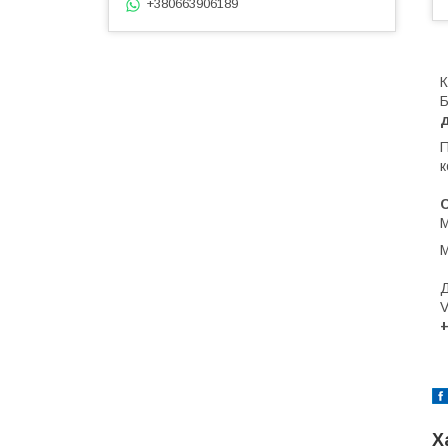
+380663906189
К
Б
д
П
к
М
Д
V
+
Х