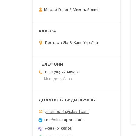
Морар Георгій Миколайович
Протасів Яр 8, Київ, Україна
+380 (96) 290-89-87
Менеджер Анна
yuramorar1@icloud.com
t.me/printcorporation1
+380663906189