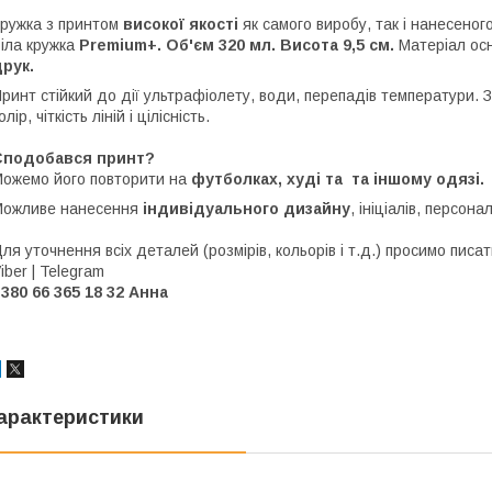
ружка з принтом
високої якості
як самого виробу, так і нанесеног
іла кружка
Premium+. Об'єм 320 мл. Висота 9,5 см.
Матеріал осн
рук.
ринт стійкий до дії ультрафіолету, води, перепадів температури. 
олір, чіткість ліній і цілісність.
Сподобався принт?
ожемо його повторити на
футболках, худі та та іншому одязі.
Можливе нанесення
індивідуального дизайну
, ініціалів, персон
ля уточнення всіх деталей (розмірів, кольорів і т.д.) просимо писа
iber | Telegram
380 66 365 18 32 Анна
арактеристики