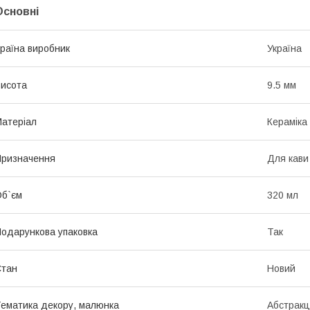
Основні
раїна виробник
Україна
исота
9.5 мм
атеріал
Кераміка
ризначення
Для кави
б`єм
320 мл
одарункова упаковка
Так
Стан
Новий
ематика декору, малюнка
Абстракц