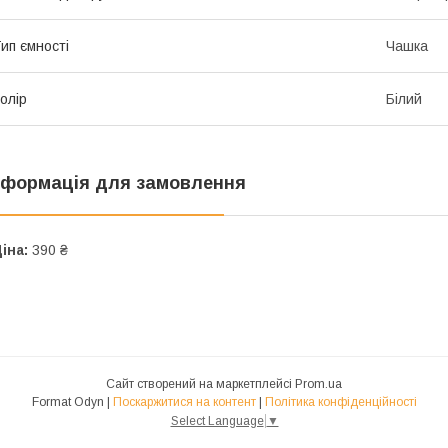
ип ємності
Чашка
олір
Білий
нформація для замовлення
іна:
390 ₴
Сайт створений на маркетплейсі
Prom.ua
Format Odyn |
Поскаржитися на контент
|
Політика конфіденційності
Select Language
▼