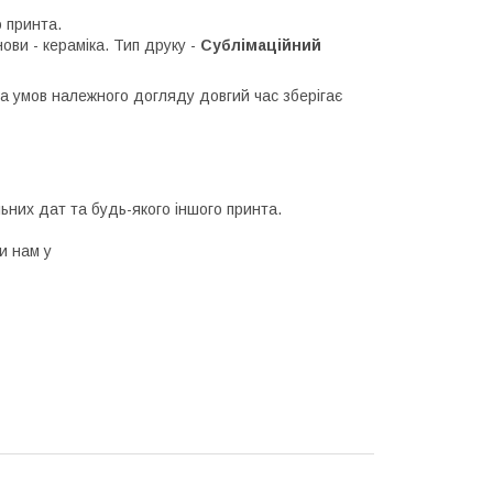
о принта.
ови - кераміка. Тип друку -
Сублімаційний
За умов належного догляду довгий час зберігає
альних дат та будь-якого іншого принта.
ти нам у