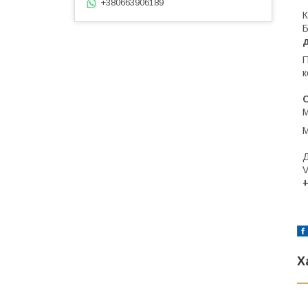
+380663906189
К
Б
д
П
к
М
Д
V
+
Х