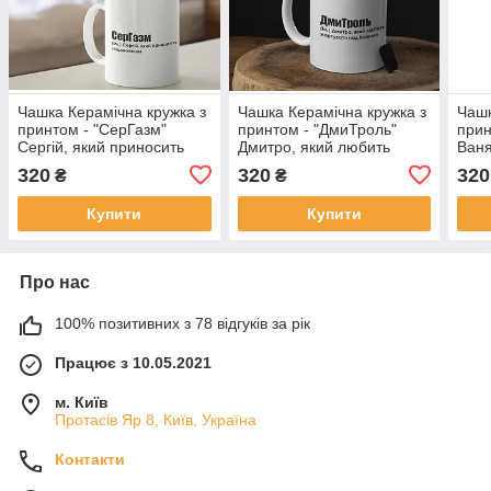
Чашка Керамічна кружка з
Чашка Керамічна кружка з
Чашк
принтом - "СерГазм"
принтом - "ДмиТроль"
прин
Сергій, який приносить
Дмитро, який любить
Ваня
задоволення.
жартувати над іншими
сам
320
320
320
₴
₴
Купити
Купити
Про нас
100% позитивних з 78 відгуків за рік
Працює з 10.05.2021
м. Київ
Протасів Яр 8, Київ, Україна
Контакти