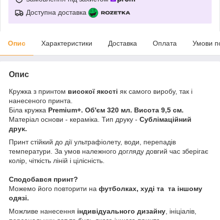
Доступна доставка
Опис
Характеристики
Доставка
Оплата
Умови п
Опис
Кружка з принтом
високої якості
як самого виробу, так і
нанесеного принта.
Біла кружка
Premium+. Об'єм 320 мл. Висота 9,5 см.
Матеріал основи - кераміка. Тип друку -
Сублімаційний
друк.
Принт стійкий до дії ультрафіолету, води, перепадів
температури. За умов належного догляду довгий час зберігає
колір, чіткість ліній і цілісність.
Сподобався принт?
Можемо його повторити на
футболках, худі та та іншому
одязі.
Можливе нанесення
індивідуального дизайну
, ініціалів,