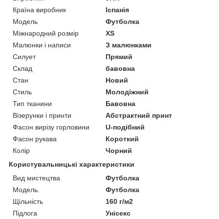
Країна виробник
Іспанія
Модель
Футболка
Міжнародний розмір
XS
Малюнки і написи
З малюнками
Силует
Прямий
Склад
бавовна
Стан
Новий
Стиль
Молодіжний
Тип тканини
Бавовна
Візерунки і принти
Абстрактний принт
Фасон вирізу горловини
U-подібний
Фасон рукава
Короткий
Колір
Чорний
Користувальницькі характеристики
Вид мистецтва
Футболка
Мoдель.
Футболка
Щільність
160 г/м2
Підлога
Унісекс