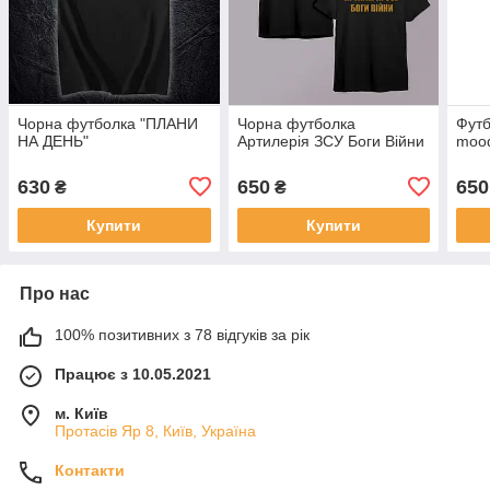
Чорна футболка "ПЛАНИ
Чорна футболка
Футб
НА ДЕНЬ"
Артилерія ЗСУ Боги Війни
mood
630
650
650
₴
₴
Купити
Купити
Про нас
100% позитивних з 78 відгуків за рік
Працює з 10.05.2021
м. Київ
Протасів Яр 8, Київ, Україна
Контакти