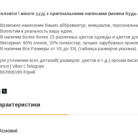
оловічі \ жіночі
худі
з оригінальними написами (можна будь-
 Возможно нанесение Ваших аббревиатур, инициалов, персональны
 Воплотим в реальность вашу идею.
 В наличии более более 15 различных цветов одежды и цветов дл
 Материал: 80% хлопок, 20% полиэстер, лучших зарубежных произ
 В наличии Все Размеры от XS до 3XL (таблица размеров указана).
ля уточнения всех деталей( размеров ,цветов и т.д.) просим писат
irect | Viber | Telegram
0663906189 Юрий
арактеристики
Основні