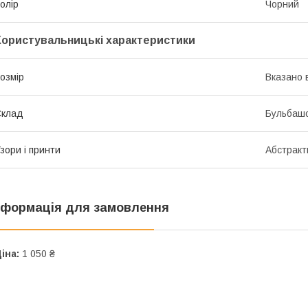
олір
Чорний
Користувальницькі характеристики
озмір
Вказано 
Склад
Бульбаш
зори і принти
Абстракт
нформація для замовлення
іна:
1 050 ₴