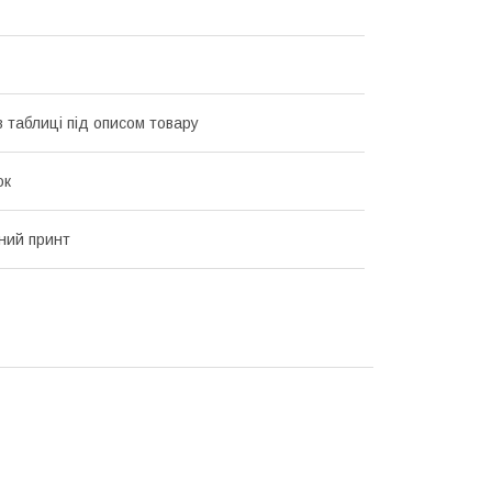
в таблиці під описом товару
ок
ний принт