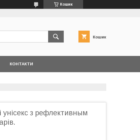
Кошик
Кошик
КОНТАКТИ
і унісекс з рефлективным
арів.