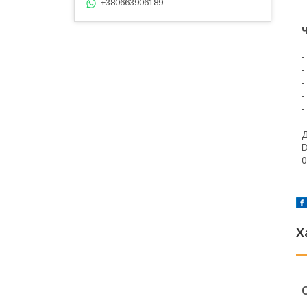
+380663906189
Ч
-
-
-
-
-
Д
D
Х