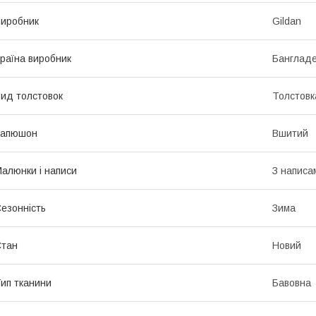
иробник
Gildan
раїна виробник
Банглад
ид толстовок
Толстовк
Капюшон
Вшитий
алюнки і написи
З написа
езонність
Зима
Стан
Новий
ип тканини
Бавовна