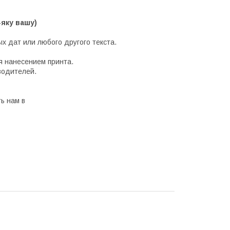
яку вашу)
х дат или любого другого текста.
я нанесением принта.
водителей.
ь нам в