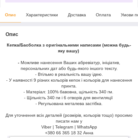
Опис
Характеристики
Доставка
Оплата
Умови п
Опис
Кепка/Басболка з оригінальними написами (можна будь-
яку вашу)
-
Можливе нанесення Ваших абревіатур, ініціатив,
персональних дат або будь-якого іншого тексту.
- Втільмо в реальність вашу ідею.
- У наявності 9 різних кольорів кепок і кольорів для нанесення
принта.
- Матеріал: 100% бавовна, щільність 340 гм.
- Щільність 340 гм і 6 отворів для вентиляції
- Регульована металева застібка.
Для уточнення всіх деталей (розмірів, кольорів тощо) просимо
писати нам у
Viber | Telegram | WhatsApp
+380 66 365 18 32 Анна