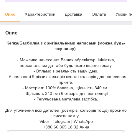
Опис
Характеристики
Доставка
Оплата
Умови п
Опис
Кепка/Басболка з оригінальними написами (можна будь-
яку вашу)
- Можливе нанесення Ваших абревіатур, ініціатив,
персональних дат або будь-якого іншого тексту.
- Втільмо в реальність вашу ідею.
- У наявності 9 різних кольорів кепок і кольорів для нанесення
принта.
- Матеріал: 100% бавовна, щільність 340 гм.
- Щільність 340 гм і 6 отворів для вентиляції
- Регульована металева застібка.
Для уточнення всіх деталей (розмірів, кольорів тощо) просимо
писати нам у
Viber | Telegram | WhatsApp
+380 66 365 18 32 Анна