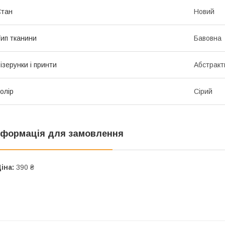
Стан
Новий
ип тканини
Бавовна
ізерунки і принти
Абстракт
олір
Сірий
нформація для замовлення
іна:
390 ₴