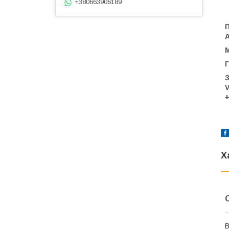
+380663906189
П
А
М
Г
З
V
+
Х
В