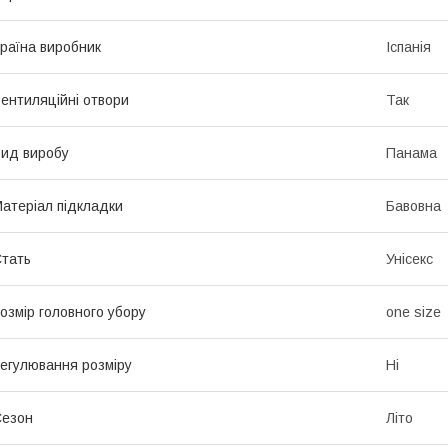
раїна виробник
Іспанія
ентиляційні отвори
Так
ид виробу
Панама
атеріал підкладки
Бавовна
тать
Унісекс
озмір головного убору
one size
егулювання розміру
Ні
Сезон
Літо