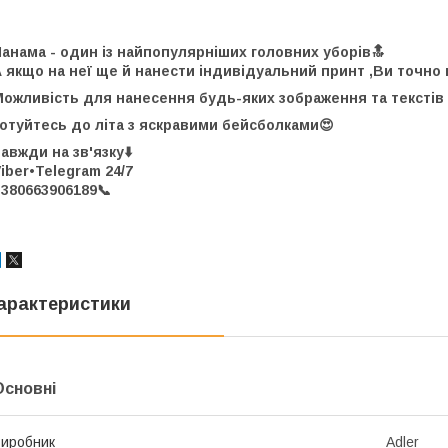
анама - один із найпопулярніших головних уборів🔝
 якщо на неї ще й нанести індивідуальний принт ,Ви точно
ожливість для нанесення будь-яких зображення та текстів 
отуйтесь до літа з яскравими бейсболками😍
авжди на зв'язку⬇️
iber•Telegram 24/7
380663906189📞
арактеристики
Основні
иробник
Adler