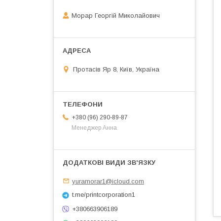
Морар Георгій Миколайович
Протасів Яр 8, Київ, Україна
+380 (96) 290-89-87
Менеджер Анна
yuramorar1@icloud.com
t.me/printcorporation1
+380663906189