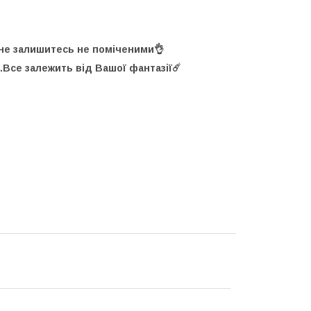
 не залишитесь не поміченими👌
.Все залежить від Вашої фантазії☄️