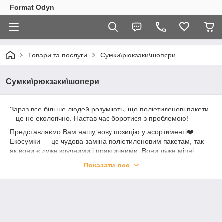
Format Odyn
Товари та послуги
Сумки\рюкзаки\шопери
Сумки\рюкзаки\шопери
Зараз все більше людей розуміють, що поліетиленові пакети
– це не екологічно. Настав час боротися з проблемою!
Представляємо Вам нашу нову позицію у асортименті❤️
Екосумки — це чудова заміна поліетиленовим пакетам, так
як вони є дуже зручними і практичними. Вони дуже міцні,
легко перуться, їх можна використовувати багаторазово👌
Показати все
А Власний принт на цій сумці додасть їх стилю!
Чекаєм Ваших смс в
Viber•Telegram 24/7
0663906189📞 Юрій