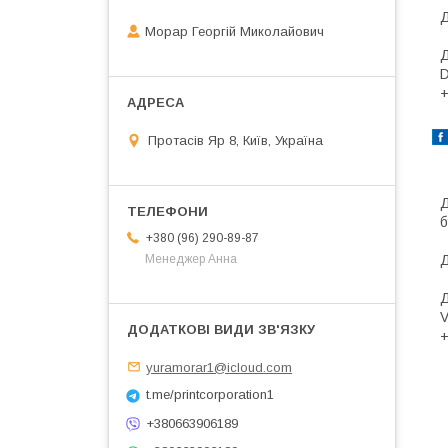
Д
Морар Георгій Миколайович
Д
D
+
Протасів Яр 8, Київ, Україна
Д
б
+380 (96) 290-89-87
Менеджер Анна
Д
Д
V
+
yuramorar1@icloud.com
t.me/printcorporation1
+380663906189