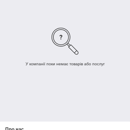
В наличии Все Размеры от XS до 3XL( таблица размеров
указана )
Для уточнения всех деталей( размеров ,цветов и т.д.) просим
писать нам в
Direct | Viber | Telegram
+380663906189 Юрий
У компанії поки немає товарів або послуг
Про нас