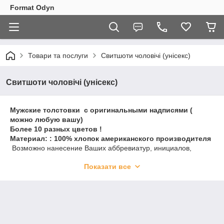
Format Odyn
Товари та послуги
Свитшоти чоловічі (унісекс)
Свитшоти чоловічі (унісекс)
Мужские толстовки с оригинальными надписями (
можно любую вашу)
Более 10 разных цветов !
Материал: : 100% хлопок американского производителя
Возможно нанесение Ваших аббревиатур, инициалов,
персональных дат или любого другого текста.
Показати все
Воплотим в реальность вашу идею ))
В наличии более более 15 различных цветов одежды и
цветов для нанесением принта
Материал: 100% хлопок, лучших зарубежных
производителей