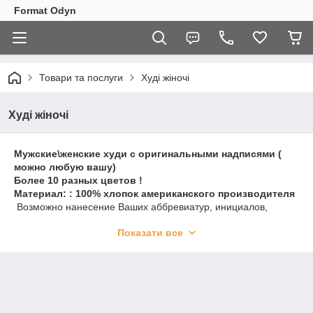
Format Odyn
Товари та послуги
Худі жіночі
Худі жіночі
Мужские\женские худи с оригинальными надписями (
можно любую вашу)
Более 10 разных цветов !
Материал: : 100% хлопок американского производителя
Возможно нанесение Ваших аббревиатур, инициалов,
персональных дат или любого другого текста.
Показати все
Воплотим в реальность вашу идею ))
В наличии более более 15 различных цветов одежды и
цветов для нанесением принта
Материал: 100% хлопок, лучших зарубежных
производителей