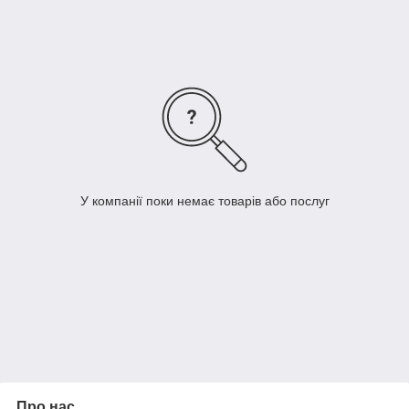
В наличии Все Размеры от XS до 3XL( таблица размеров
указана )
Для уточнения всех деталей( размеров ,цветов и т.д.) просим
писать нам в
Direct | Viber | Telegram
0663906189 Юрий
Дякую за розуміння !
У компанії поки немає товарів або послуг
Про нас