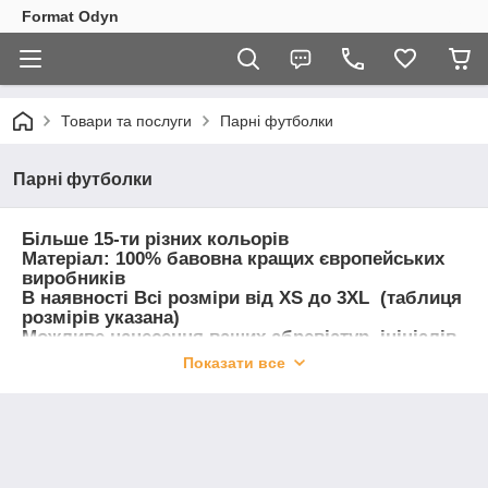
Format Odyn
Товари та послуги
Парні футболки
Парні футболки
Більше 15-ти різних кольорів
Матеріал: 100% бавовна кращих європейських
виробників
В наявності Всі розміри від XS до 3XL (таблиця
розмірів указана)
Можливе нанесення ваших абревіатур, ініціалів,
персональних даних або будь-якого іншого
Показати все
тексту.
Втілимо в реальность вашу ідею!
Для уточнення всіх деталей( розмірів ,кольорів
і т.д.) просим писати нам в
WhatsApp| Viber | Telegram
+380 66 365 18 32 Анна