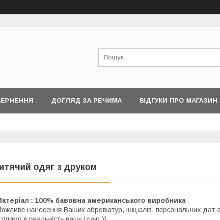
ВЕРНЕННЯ
ДОГЛЯД ЗА РЕЧИМА
ВІДГУКИ ПРО МАГАЗИН
итячий одяг з друком
Матеріал : 100% бавовна американського виробника
ожливе нанесення Ваших абревіатур, ініціалів, персональних дат а
тілимо в реальність вашу ідею ))