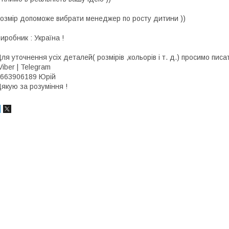
озмір допоможе вибрати менеджер по росту дитини ))
иробник : Україна !
ля уточнення усіх деталей( розмірів ,кольорів і т. д.) просимо писа
iber | Telegram
663906189 Юрій
якую за розуміння !