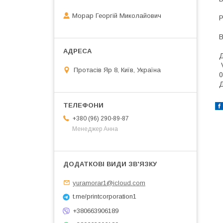
Морар Георгій Миколайович
Р
В
Д
V
Протасів Яр 8, Київ, Україна
0
Д
+380 (96) 290-89-87
Менеджер Анна
yuramorar1@icloud.com
t.me/printcorporation1
+380663906189