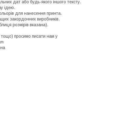
льних дат або будь-якого іншого тексту.
шу ідею.
кольорів для нанесення принта.
ащих закордонних виробників.
аблиця розмірів вказана).
в тощо) просимо писати нам у
ram
нна