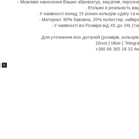
-
Можливе нанесення Ваших абревіатур, ініціатив, персона
- Втільмо в реальність ва
- У наявності понад 15 різних кольорів одягу та 
- Матеріал: 80% бавовна, 20% поліестер, найкр
- У наявності всі Розміри від XS до 3XL (т
Для уточнення всіх деталей (розмірів, кольорі
Direct | Viber | Teleg
+380 66 365 18 32 А