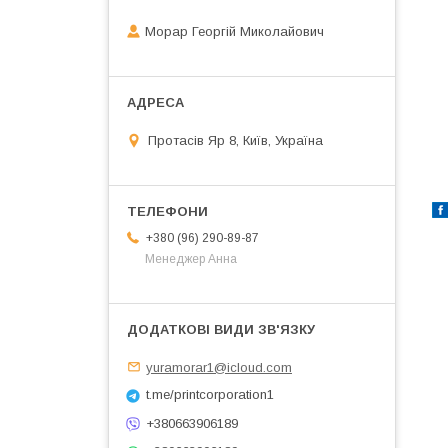
Морар Георгій Миколайович
Протасів Яр 8, Київ, Україна
+380 (96) 290-89-87
Менеджер Анна
yuramorar1@icloud.com
t.me/printcorporation1
+380663906189