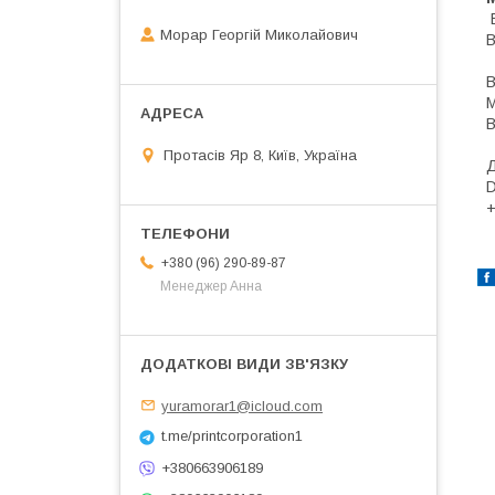
Морар Георгій Миколайович
В
В
М
В
Протасів Яр 8, Київ, Україна
Д
D
+380 (96) 290-89-87
Менеджер Анна
yuramorar1@icloud.com
t.me/printcorporation1
+380663906189