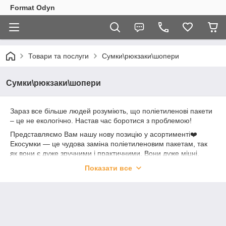
Format Odyn
Товари та послуги
Сумки\рюкзаки\шопери
Сумки\рюкзаки\шопери
Зараз все більше людей розуміють, що поліетиленові пакети
– це не екологічно. Настав час боротися з проблемою!
Представляємо Вам нашу нову позицію у асортименті❤️
Екосумки — це чудова заміна поліетиленовим пакетам, так
як вони є дуже зручними і практичними. Вони дуже міцні,
легко перуться, їх можна використовувати багаторазово👌
Показати все
А Власний принт на цій сумці додасть їх стилю!