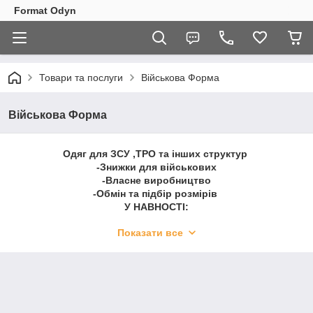
Format Odyn
Товари та послуги
Військова Форма
Військова Форма
Одяг для ЗСУ ,ТРО та інших структур
-Знижки для військових
-Власне виробництво
-Обмін та підбір розмірів
У НАВНОСТІ:
Флісовані кофти \ Байки \ Тактичні сорочки \ Штани \
Показати все
Поло \ Футболки \ Термобілизна