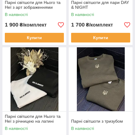
Парні світшоти для Нього та
Парні світшоти для пари DAY
Неї з арт зображеннями
& NIGHT
В наявності
В наявності
1 900
1 700
₴/комплект
₴/комплект
Купити
Купити
Парні світшоти для Нього та
Неї з річницею на латині
Парні світшоти з тризубом
В наявності
В наявності