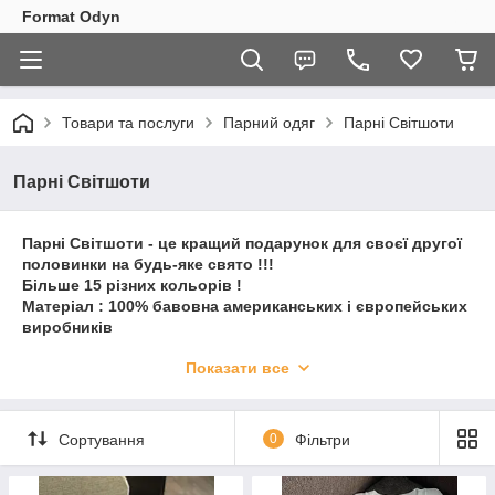
Format Odyn
Товари та послуги
Парний одяг
Парні Світшоти
Парні Світшоти
Парні Світшоти - це кращий подарунок для своєї другої
половинки на будь-яке свято !!!
Більше 15 різних кольорів !
Матеріал : 100% бавовна американських і європейських
виробників
В наявності Всі Розміри від XS до 3XL( таблиця розмірів
Показати все
вказана )
Можливо нанесення Ваших абревіатур, ініціалів,
персональних дат або будь-якого іншого тексту.
Втілимо в реальність вашу ідею ))
Сортування
0
Фільтри
Для уточнення усіх деталей( розмірів ,квітів і т. д.) просимо