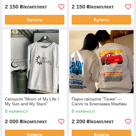
2 150
2 150
₴/комплект
₴/комплект
Купити
Купити
Світшоти "Moon of My Life /
Парні світшоти "Тачки" —
My Sun and My Stars"
Саллі та Блискавка МакКвін
В наявності
В наявності
2 000
2 200
₴/комплект
₴/комплект
Купити
Купити