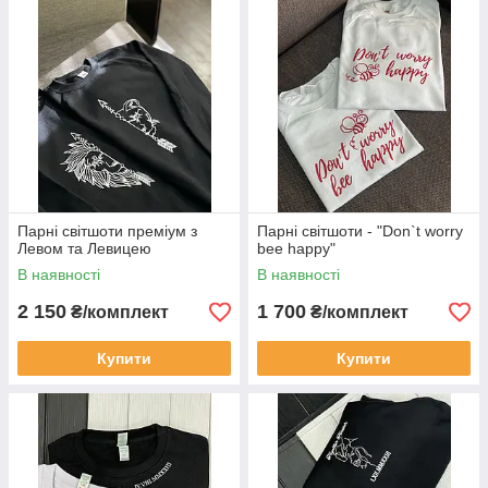
писати нам у
WhatsApp | Viber | Telegram
0663906189 Юрій
Дякуємо за розуміння !
Парні світшоти преміум з
Парні світшоти - "Don`t worry
Левом та Левицею
bee happy"
В наявності
В наявності
2 150
1 700
₴/комплект
₴/комплект
Купити
Купити