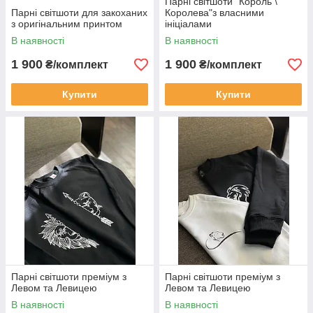
Парні світшоти "Король \
Парні світшоти для закоханих
Королева"з власними
з оригінальним принтом
ініціалами
В наявності
В наявності
1 900
1 900
₴/комплект
₴/комплект
Купити
Купити
Парні світшоти преміум з
Парні світшоти преміум з
Левом та Левицею
Левом та Левицею
В наявності
В наявності