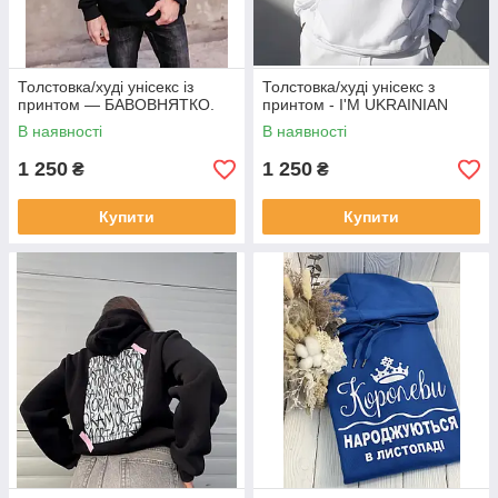
Толстовка/худі унісекс із
Толстовка/худі унісекс з
принтом — БАВОВНЯТКО.
принтом - I'M UKRAINIAN
В наявності
В наявності
1 250
1 250
₴
₴
Купити
Купити