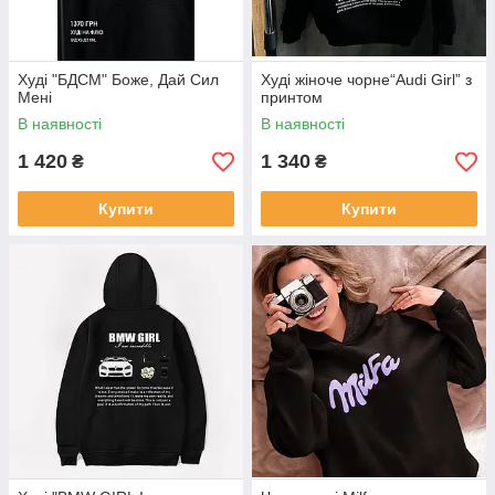
Худі "БДСМ" Боже, Дай Сил
Худі жіноче чорне“Audi Girl” з
Мені
принтом
В наявності
В наявності
1 420
1 340
₴
₴
Купити
Купити