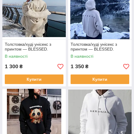
Толстовка/худі унісекс з
Толстовка/худі унісекс з
принтом — BLESSED.
принтом — BLESSED.
В наявності
В наявності
1 300
1 350
₴
₴
Купити
Купити