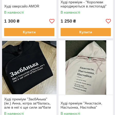
Худі преміум - "Королеви
Худі оверсайз AMOR
народжуються в листопаді"
В наявності
В наявності
1 300
1 250
₴
₴
Купити
Купити
Худі преміум "ЗаєбАнька"
(ім.) Анна, котра за*балась,
Худі преміум "Анастасія,
але в неї є ще сили за*бати
Настьонка, Настойка"
інших
В наявності
В наявності