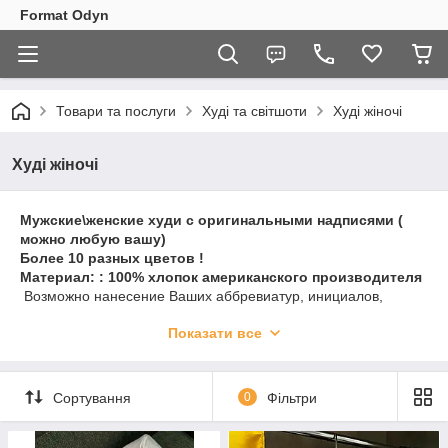
Format Odyn
Товари та послуги
Худі та світшоти
Худі жіночі
Худі жіночі
Мужские\женские худи с оригинальными надписями (
можно любую вашу)
Более 10 разных цветов !
Материал: : 100% хлопок американского производителя
Возможно нанесение Ваших аббревиатур, инициалов,
персональных дат или любого другого текста.
Показати все
Воплотим в реальность вашу идею ))
В наличии более более 15 различных цветов одежды и
цветов для нанесением принта
Сортування
0
Фільтри
Материал: 100% хлопок, лучших зарубежных
производителей