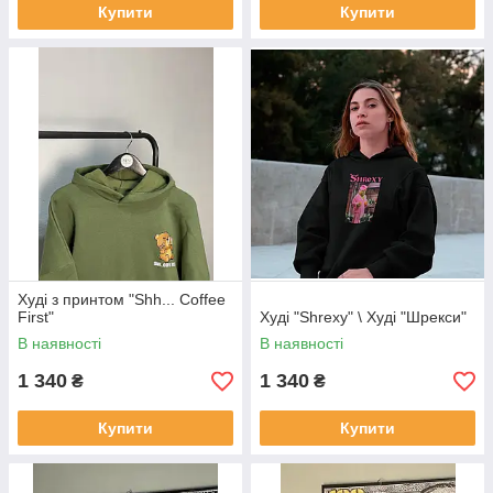
Купити
Купити
Худі з принтом "Shh... Coffee
First"
Худі "Shrexy" \ Худі "Шрекси"
В наявності
В наявності
1 340
1 340
₴
₴
Купити
Купити