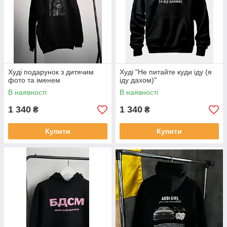
Худі подарунок з дитячим
Худі "Не питайте куди іду (я
фото та іменем
іду дахом)"
В наявності
В наявності
1 340
1 340
₴
₴
Купити
Купити