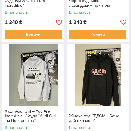
Худі "BMW GIRL I am
Чорне худі Milfa з
incredible"
лавандовим принтом
В наявності
В наявності
1 340
1 340
₴
₴
Купити
Купити
Худі "Audi Girl – You Are
Incredible" / Худи "Audi Girl –
Жіноче худі "БДСМ - Боже
Ты Невероятна"
дай сил мені"
В наявності
В наявності