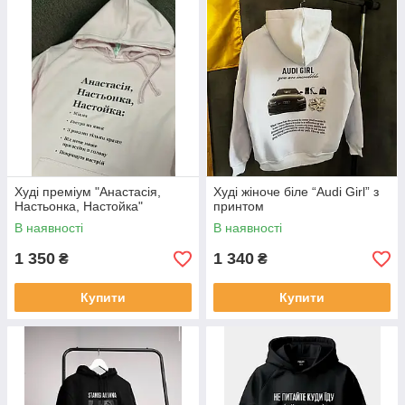
В наличии Все Размеры от XS до 3XL( таблица размеров
указана )
Для уточнения всех деталей( размеров ,цветов и т.д.) просим
писать нам в
Direct | Viber | Telegram
0663906189 Юрий
Дякую за розуміння !
Худі преміум "Анастасія,
Худі жіноче біле “Audi Girl” з
Настьонка, Настойка"
принтом
В наявності
В наявності
1 350
1 340
₴
₴
Купити
Купити