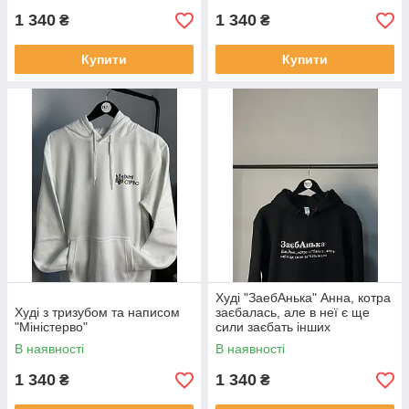
1 340
1 340
₴
₴
Купити
Купити
Худі "ЗаебАнька" Анна, котра
Худі з тризубом та написом
заєбалась, але в неї є ще
"Міністерво"
сили заєбать інших
В наявності
В наявності
1 340
1 340
₴
₴