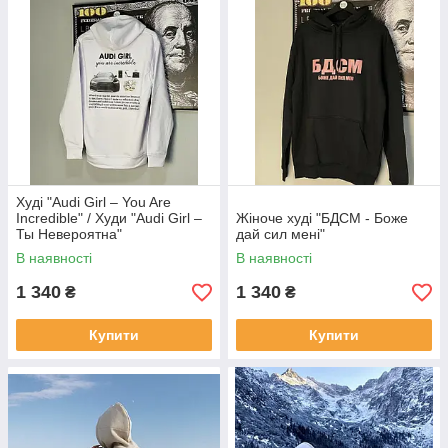
Худі "Audi Girl – You Are
Incredible" / Худи "Audi Girl –
Жіноче худі "БДСМ - Боже
Ты Невероятна"
дай сил мені"
В наявності
В наявності
1 340
1 340
₴
₴
Купити
Купити