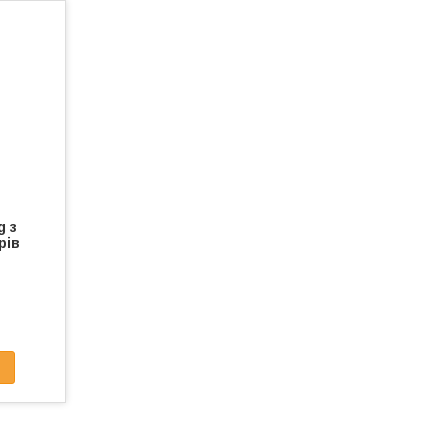
g з
рів