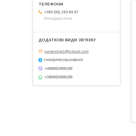
+380 (96) 290-89-87
Менеджер Анна
yuramorar1@icloud.com
t.me/printcorporation1
+380663906189
+380663906189