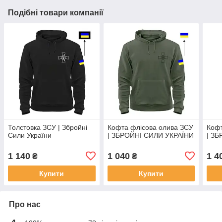
Подібні товари компанії
Толстовка ЗСУ | Збройні
Кофта флісова олива ЗСУ
Кофт
Сили України
| ЗБРОЙНІ СИЛИ УКРАЇНИ
| З
1 140
1 040
1 4
₴
₴
Купити
Купити
Про нас