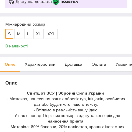
Доступна доставка
Міжнародний розмір
S
M
L
XL
XXL
В наявності
Опис
Характеристики
Доставка
Оплата
Умови п
Опис
Свитшот ЗСУ | Збройні Сили України
- Можливо, нанесення ваших абревіатур, ініціалів, особистих
дат або будь-якого іншого тексту.
- Втілимо в реальність вашу ідею.
- У нас є понад 15 різних кольорів одягу та кольорів для
нанесення принта.
- Матеріал: 80% бавовни, 20% поліестер, кращих іноземних