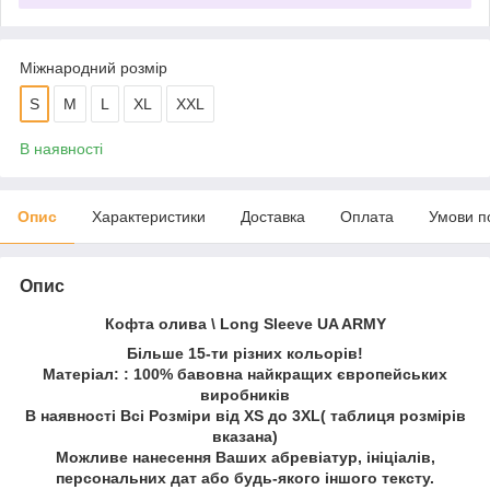
Міжнародний розмір
S
M
L
XL
XXL
В наявності
Опис
Характеристики
Доставка
Оплата
Умови п
Опис
Кофта олива \ Long Sleeve UA ARMY
Більше 15-ти різних кольорів!
Матеріал: : 100% бавовна найкращих європейських
виробників
В наявності Всі Розміри від XS до 3XL( таблиця розмірів
вказана)
Можливе нанесення Ваших абревіатур, ініціалів,
персональних дат або будь-якого іншого тексту.