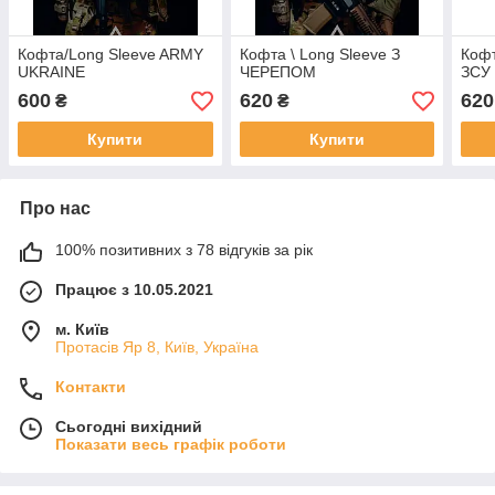
Кофта/Long Sleeve ARMY
Кофта \ Long Sleeve З
Кофт
UKRAINE
ЧЕРЕПОМ
ЗСУ
600
620
620
₴
₴
Купити
Купити
Про нас
100% позитивних з 78 відгуків за рік
Працює з 10.05.2021
м. Київ
Протасів Яр 8, Київ, Україна
Контакти
Сьогодні вихідний
Показати весь графік роботи