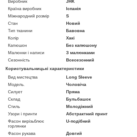
Виробник
JHK
Країна виробник
Іспанія
Міжнародний розмір
S
Стан
Новий
Тип тканини
Бавовна
Колір
Хакі
Капюшон
Без капюшону
Малюнки і написи
З малюнками
Сезонність
Всесезонний
Користувальницькі характеристики
Вид мистецтва
Long Sleeve
Мoдель.
Чоловіча
Силует
Пряма
Склад
Бульбашок
Стиль
Молодіжний
Узори і принти
Абстрактний принт
Фасон вирізьблює
U-подібний
горлянки
Фасон рукава
Довгий