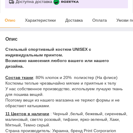
Доступна доставка
Опис
Характеристики
Доставка
Оплата
Умови п
Опис
Стильный спортивный костюм UNISEX с
индивидуальным принтом.
Возможно нанесения любого вашего или нашего
дизайна.
Состав ткани
: 80% хлопок и 20% полиэстер (На флисе)
Костюмы теплые чрезвычайно мягкие и приятные к телу
У нас собственное производство, используем лучшую ткань
для пошива вещей.
Поэтому вещи из нашего магазина не теряют формы и не
обрастают катышками.
11 Цветов в наличии
: Черный ,белый, бежевый, сиреневый,
малиновый, светло розовый, тифани, ярко-зеленый, Хаки,
Мятный, Темно серый.
Страна производитель: Украина, бренд Print Corporarion