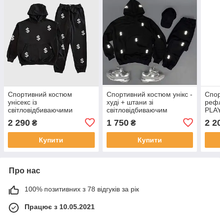
Спортивний костюм
Спортивний костюм унікс -
Спор
унісекс із
худі + штани зі
реф
світловідбиваючими
світловідбиваючим
PLAY
доларами | Худі + джогери
принтом доларів.
2 290
1 750
2 2
₴
₴
Купити
Купити
Про нас
100% позитивних з 78 відгуків за рік
Працює з 10.05.2021