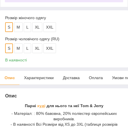
Розмір жіночого одягу
S
M
L
XL
XXL
Розмір чоловічого одягу (RU)
S
M
L
XL
XXL
В наявності
Опис
Характеристики
Доставка
Оплата
Умови п
Опис
Парні
худі
для нього та неї Tom & Jerry
- Матеріал: : 80% бавовна, 20% поліестер європейських
виробників.
- В наявності Всі Розміри від XS до 3XL (таблиця розмірів