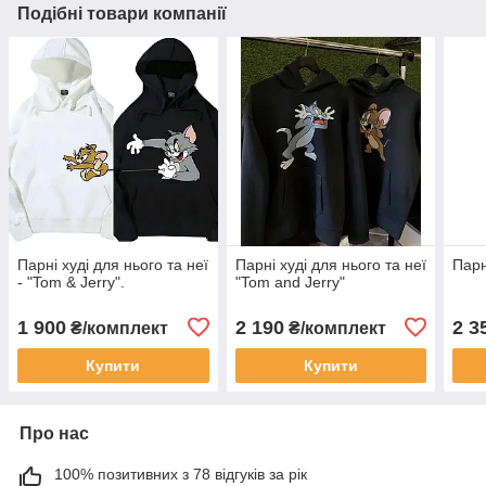
Подібні товари компанії
Парні худі для нього та неї
Парні худі для нього та неї
Парн
- "Tom & Jerry".
"Tom and Jerry"
1 900
2 190
2 3
₴/комплект
₴/комплект
Купити
Купити
Про нас
100% позитивних з 78 відгуків за рік