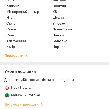
Верх
Світшот
Капюшон
Вшитий
Міжнародний розмір
XS
Низ
Штани
Стать
Унісекс
Сезон
Осінь/Зима
Стан
Новий
Тип тканини
Бавовна
Колір
Чорний
Приховати
Умови доставки
Доставка здійснюється тільки по передоплаті.
Нова Пошта
Магазини Rozetka
Всі умови доставки