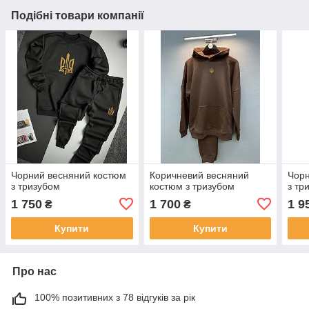
Подібні товари компанії
Чорний весняний костюм
Коричневий весняний
Чорн
з тризубом
костюм з тризубом
з тр
1 750
1 700
1 9
₴
₴
Купити
Купити
Про нас
100% позитивних з 78 відгуків за рік