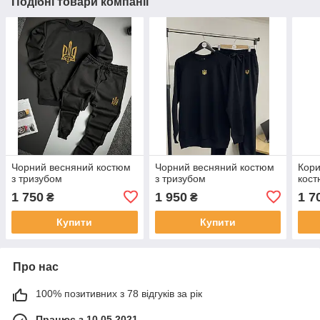
Подібні товари компанії
Чорний весняний костюм
Чорний весняний костюм
Кори
з тризубом
з тризубом
кост
1 750
1 950
1 7
₴
₴
Купити
Купити
Про нас
100% позитивних з 78 відгуків за рік
Працює з 10.05.2021