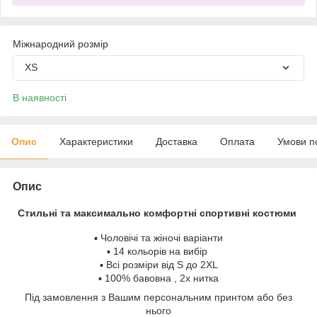
Міжнародний розмір
XS
В наявності
Опис
Характеристики
Доставка
Оплата
Умови п
Опис
Стильні та максимально комфортні спортивні костюми
▪️ Чоловічі та жіночі варіанти
▪️ 14 кольорів на вибір
▪️ Всі розміри від S до 2XL
▪️ 100% бавовна , 2х нитка
Під замовлення з Вашим персональним принтом або без
нього