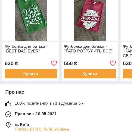
Футболка для батька -
Футболка для батька -
Футб
"BEST DAD EVER"
"ТАТО РОЗРУЛИТЬ ВСЕ"
"НА
СВІТ
630
550
630
₴
₴
Купити
Купити
Про нас
100% позитивних з 78 відгуків за рік
Працює з 10.05.2021
м. Київ
Протасів Яр 8, Київ, Україна