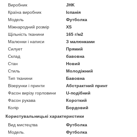
Виробник
JHK
Країна виробник
Іспанія
Модель
Футболка
Міжнародний розмір
XS
Щільність тканини
165 г/м2
Малюнки і написи
З малюнками
Силует
Прямий
Склад
бавовна
Стан
Новий
Стиль
Молодіжний
Тип тканини
Бавовна
Візерунки і принти
Абстрактний принт
Фасон вирізу горловини
U-подібний
Фасон рукава
Короткий
Колір
Бордовий
Користувальницькі характеристики
Вид мистецтва
Футболка
Мoдель.
Футболка