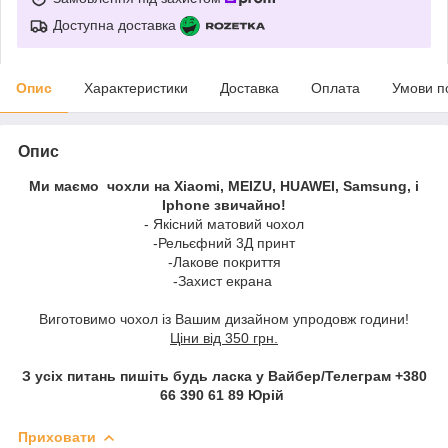
Доступна доставка
Опис
Характеристики
Доставка
Оплата
Умови п
Опис
Ми маємо чохли на Xiaomi, MEIZU, HUAWEI, Samsung, і
Iphone звичайно!
- Якісний матовий чохол
-Рельєфний 3Д принт
-Лакове покриття
-Захист екрана
Виготовимо чохол із Вашим дизайном упродовж години!
Ціни від 350 грн.
З усіх питань пишіть будь ласка у Вайбер/Телеграм +380
66 390 61 89 Юрій
Приховати