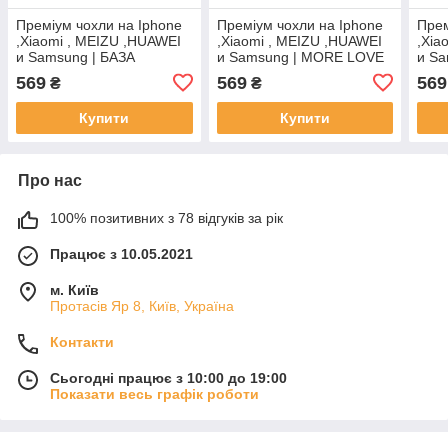
Преміум чохли на Iphone
Преміум чохли на Iphone
Прем
,Xiaomi , MEIZU ,HUAWEI
,Xiaomi , MEIZU ,HUAWEI
,Xia
и Samsung | БАЗА
и Samsung | MORE LOVE
и Sa
MON
569
569
569
₴
₴
Купити
Купити
Про нас
100% позитивних з 78 відгуків за рік
Працює з 10.05.2021
м. Київ
Протасів Яр 8, Київ, Україна
Контакти
Сьогодні працює з 10:00 до 19:00
Показати весь графік роботи