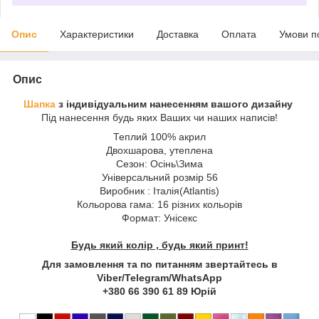
Опис
Характеристики
Доставка
Оплата
Умови п
Опис
Шапка
з індивідуальним нанесенням вашого дизайну
Під нанесення будь яких Ваших чи наших написів!
Теплий 100% акрил
Двохшарова, утеплена
Сезон: Осінь\Зима
Універсальний розмір 56
Виробник : Італія(Atlantis)
Кольорова гама: 16 різних кольорів
Формат: Унісекс
Будь який колір , будь який принт!
Для замовлення та по питанням звертайтесь в
Viber/Telegram/WhatsApp
+380 66 390 61 89 Юрій