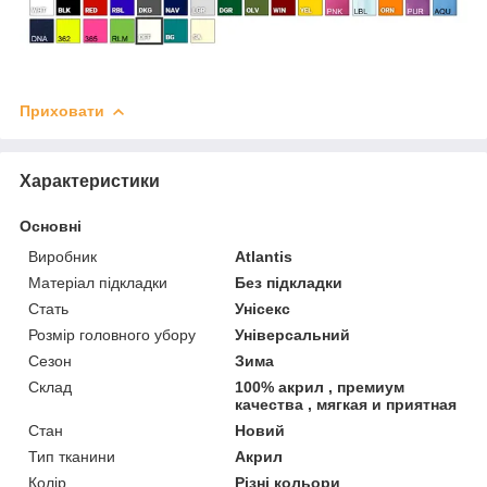
Приховати
Характеристики
Основні
Виробник
Atlantis
Матеріал підкладки
Без підкладки
Стать
Унісекс
Розмір головного убору
Універсальний
Сезон
Зима
Склад
100% акрил , премиум
качества , мягкая и приятная
Стан
Новий
Тип тканини
Акрил
Колір
Різні кольори