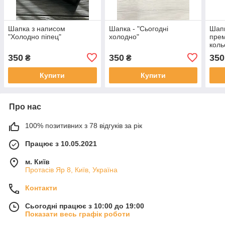
Шапка з написом
Шапка - "Сьогодні
Шапк
"Холодно піпец"
холодно"
прем
коль
350
350
350
₴
₴
Купити
Купити
Про нас
100% позитивних з 78 відгуків за рік
Працює з 10.05.2021
м. Київ
Протасів Яр 8, Київ, Україна
Контакти
Сьогодні працює з 10:00 до 19:00
Показати весь графік роботи