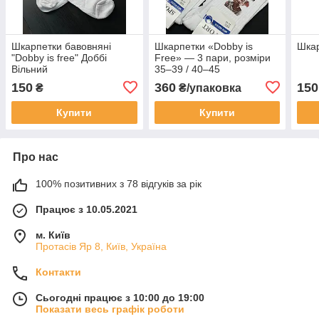
Шкарпетки бавовняні
Шкарпетки «Dobby is
Шкар
"Dobby is free" Доббі
Free» — 3 пари, розміри
Вільний
35–39 / 40–45
150
360
150
₴
₴/упаковка
Купити
Купити
Про нас
100% позитивних з 78 відгуків за рік
Працює з 10.05.2021
м. Київ
Протасів Яр 8, Київ, Україна
Контакти
Сьогодні працює з 10:00 до 19:00
Показати весь графік роботи