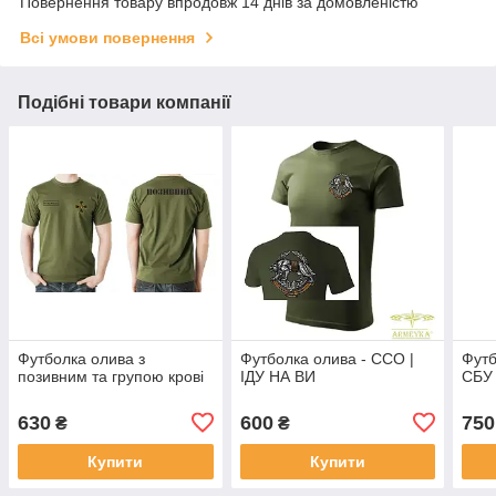
Повернення товару впродовж 14 днів за домовленістю
Всі умови повернення
Подібні товари компанії
Футболка олива з
Футболка олива - ССО |
Футб
позивним та групою крові
ІДУ НА ВИ
СБУ
630
600
750
₴
₴
Купити
Купити