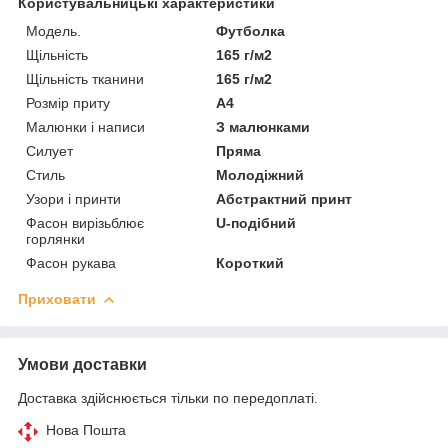
Користувальницькі характеристики
Мoдель.
Футболка
Щільність
165 г/м2
Щільність тканини
165 г/м2
Розмір приту
А4
Малюнки і написи
З малюнками
Силует
Пряма
Стиль
Молодіжний
Узори і принти
Абстрактний принт
Фасон вирізьблює
U-подібний
горлянки
Фасон рукава
Короткий
Приховати
Умови доставки
Доставка здійснюється тільки по передоплаті.
Нова Пошта