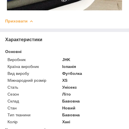
Приховати
Характеристики
Основні
Виробник
JHK
Країна виробник
Іспанія
Вид виробу
Футболка
Міжнародний розмір
XS
Стать
Унісекс
Сезон
Літо
Склад
Бавовна
Стан
Новий
Тип тканини
Бавовна
Колір
Хакі