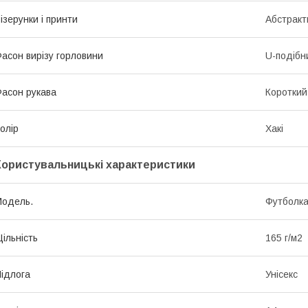
ізерунки і принти
Абстракт
асон вирізу горловини
U-подібн
асон рукава
Короткий
олір
Хакі
Користувальницькі характеристики
oдель.
Футболк
ільність
165 г/м2
ідлога
Унісекс