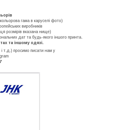
льорів
 кольорова гама в каруселі фото)
опейських виробників
ця розмірів вказана нище)
ональних дат та будь-якого іншого принта.
отах та іншому одязі.
 і т.д.) просимо писати нам у
egram
7