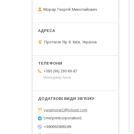
Морар Георгій Миколайович
Протасів Яр 8, Київ, Україна
+380 (96) 290-89-87
Менеджер Анна
yuramorar1@icloud.com
t.me/printcorporation1
+380663906189