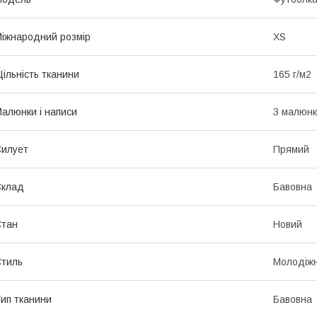
іжнародний розмір
XS
ільність тканини
165 г/м2
алюнки і написи
З малюн
илует
Прямий
Склад
Бавовна
Стан
Новий
тиль
Молодіж
ип тканини
Бавовна