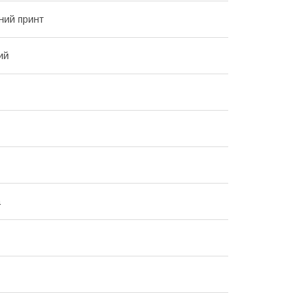
ний принт
ий
а