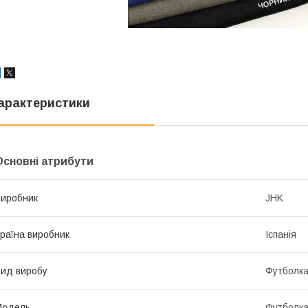
арактеристики
Основні атрибути
иробник
JHK
раїна виробник
Іспанія
ид виробу
Футболк
Модель
Футболк