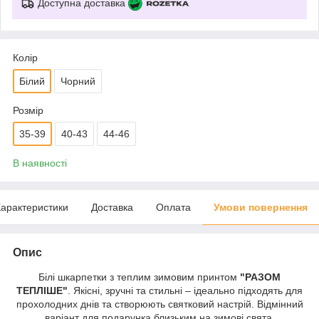
Доступна доставка
Колір
Білий
Чорний
Розмір
35-39
40-43
44-46
В наявності
арактеристики
Доставка
Оплата
Умови повернення
Опис
Білі шкарпетки з теплим зимовим принтом
"РАЗОМ
ТЕПЛІШЕ"
. Якісні, зручні та стильні – ідеально підходять для
прохолодних днів та створюють святковий настрій. Відмінний
варіант для подарунка близьким на зимові свята.