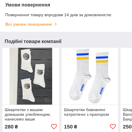
Умови повернення
Повернення товару впродовж 14 днів за домовленістю
Всі умови повернення
Подібні товари компанії
Шкарпетки з вашим
Шкарпетки бавовняні
Шкар
домашнім улюбленцем,
патріотичні з прапором
Band
нанесемо ваше
Бан
зображення
280
150
250
₴
₴