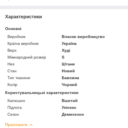
Характеристики
Основні
Виробник
Власне виробництво
Країна виробник
Україна
Верх
Худі
Міжнародний розмір
S
Низ
Штани
Стан
Новий
Тип тканини
Бавовна
Колір
Чорний
Користувальницькі характеристики
Капюшон
Вшитий
Підлога
Унісекс
Сезон
Демисезон
Приховати