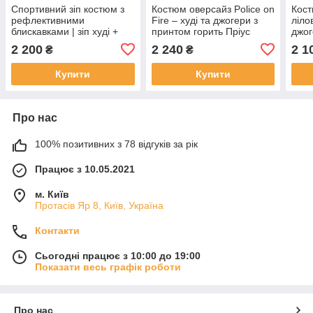
Спортивний зіп костюм з
Костюм оверсайз Police on
Кост
рефлективними
Fire – худі та джогери з
ліло
блискавками | зіп худі +
принтом горить Пріус
джог
джогери
2 200
2 240
2 1
₴
₴
Купити
Купити
Про нас
100% позитивних з 78 відгуків за рік
Працює з 10.05.2021
м. Київ
Протасів Яр 8, Київ, Україна
Контакти
Сьогодні працює з 10:00 до 19:00
Показати весь графік роботи
Про нас