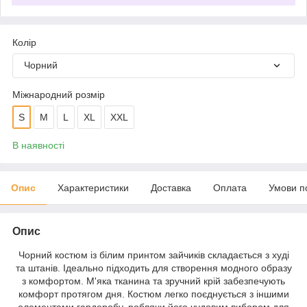
Колір
Чорний
Міжнародний розмір
S
M
L
XL
XXL
В наявності
Опис
Характеристики
Доставка
Оплата
Умови п
Опис
Чорний костюм із білим принтом зайчиків складається з худі
та штанів. Ідеально підходить для створення модного образу
з комфортом. М'яка тканина та зручний крій забезпечують
комфорт протягом дня. Костюм легко поєднується з іншими
елементами гардеробу, роблячи його чудовим вибором для