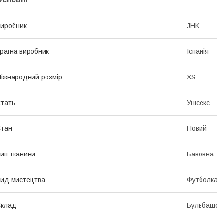
иробник
JHK
раїна виробник
Іспанія
іжнародний розмір
XS
тать
Унісекс
Стан
Новий
ип тканини
Бавовна
ид мистецтва
Футболк
Склад
Бульбаш