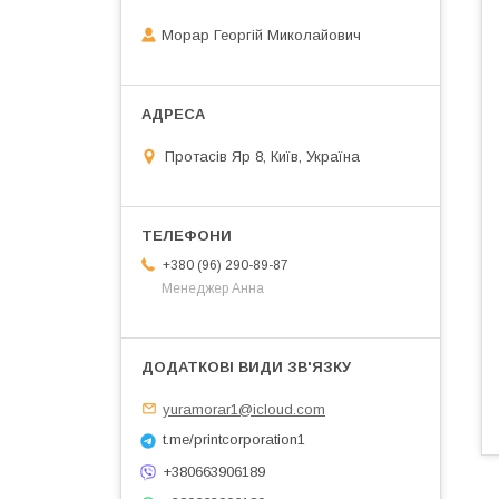
Морар Георгій Миколайович
Протасів Яр 8, Київ, Україна
+380 (96) 290-89-87
Менеджер Анна
yuramorar1@icloud.com
t.me/printcorporation1
+380663906189