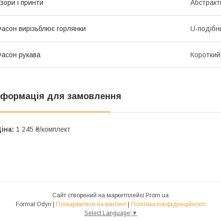
зори і принти
Абстракт
асон вирізьблює горлянки
U-подібн
асон рукава
Короткий
нформація для замовлення
іна:
1 245 ₴/комплект
Сайт створений на маркетплейсі
Prom.ua
Format Odyn |
Поскаржитися на контент
|
Політика конфіденційності
Select Language
▼