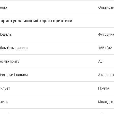
олір
Оливков
Користувальницькі характеристики
oдель.
Футболк
ільність тканини
165 г/м2
озмір приту
А6
алюнки і написи
З малюн
илует
Пряма
тиль
Молодіж