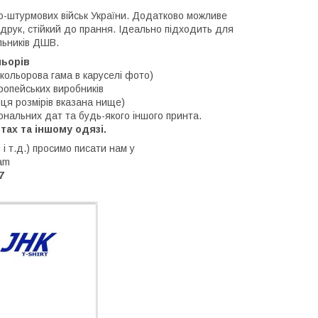
но-штурмових військ України. Додатково можливе
 друк, стійкий до прання. Ідеально підходить для
льників ДШВ.
льорів
 кольорова гама в каруселі фото)
опейських виробників
ця розмірів вказана нище)
ональних дат та будь-якого іншого принта.
отах та іншому одязі.
 і т.д.) просимо писати нам у
ram
7