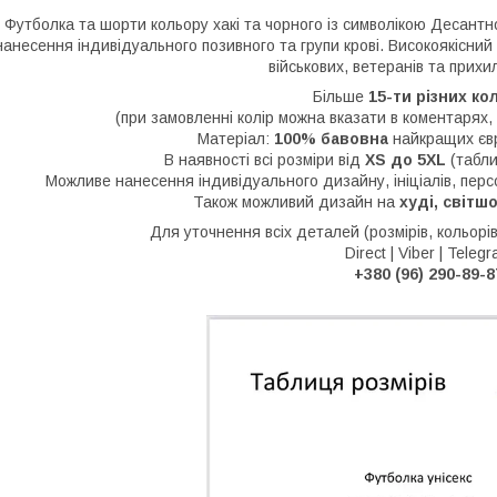
Футболка та шорти кольору хакі та чорного із символікою Десант
нанесення індивідуального позивного та групи крові. Високоякісний
військових, ветеранів та прихи
Більше
15-ти різних ко
(при замовленні колір можна вказати в коментарях,
Матеріал:
100% бавовна
найкращих євр
В наявності всі розміри від
XS до 5XL
(табли
Можливе нанесення індивідуального дизайну, ініціалів, перс
Також можливий дизайн на
худі, світш
Для уточнення всіх деталей (розмірів, кольорів
Direct | Viber | Teleg
+380 (96) 290-89-8