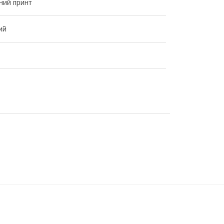
ний принт
ий