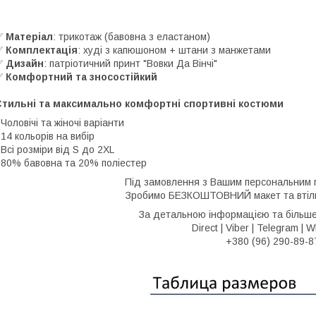
✅
Матеріал
: трикотаж (бавовна з еластаном)
✅
Комплектація
: худі з капюшоном + штани з манжетами
✅
Дизайн
: патріотичний принт "Вовки Да Вінчі"
✅
Комфортний та зносостійкий
Стильні та максимально комфортні спортивні костюми
️ Чоловічі та жіночі варіанти
️ 14 кольорів на вибір
️ Всі розміри від S до 2XL
️ 80% бавовна та 20% поліестер
Під замовлення з Вашим персональним 
Зробимо БЕЗКОШТОВНИЙ макет та втіли
За детальною інформацією та більш
Direct | Viber | Telegram |
+380 (96) 290-89-8