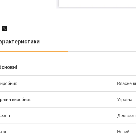
арактеристики
Основні
иробник
Власне в
раїна виробник
Україна
Сезон
Демісезо
Стан
Новий