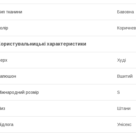
ип тканини
Бавовна
олір
Коричне
Користувальницькі характеристики
ерх
Худі
Капюшон
Вшитий
іжнародний розмір
S
Низ
Штани
ідлога
Унісекс