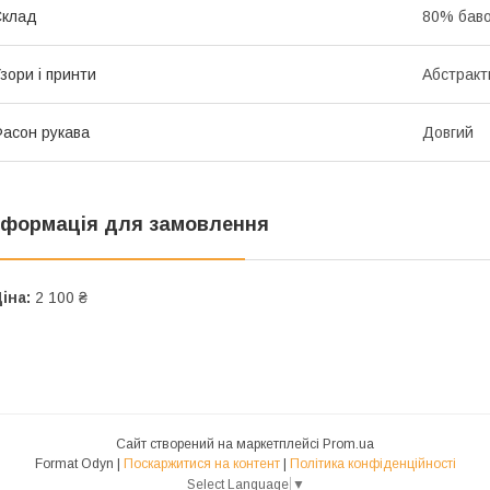
Склад
80% баво
зори і принти
Абстракт
асон рукава
Довгий
нформація для замовлення
іна:
2 100 ₴
Сайт створений на маркетплейсі
Prom.ua
Format Odyn |
Поскаржитися на контент
|
Політика конфіденційності
Select Language
▼