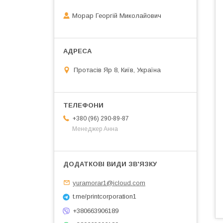
Морар Георгій Миколайович
Протасів Яр 8, Київ, Україна
+380 (96) 290-89-87
Менеджер Анна
yuramorar1@icloud.com
t.me/printcorporation1
+380663906189