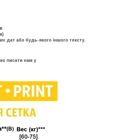
в
на)
х дат або будь-якого іншого тексту.
мо писати нам у