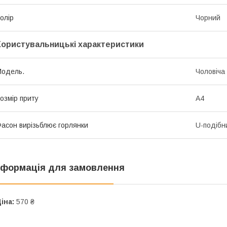
олір
Чорний
Користувальницькі характеристики
oдель.
Чоловіча
озмір приту
А4
асон вирізьблює горлянки
U-подібн
нформація для замовлення
іна:
570 ₴