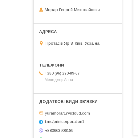
Морар Георгій Миколайович
Протасів Яр 8, Київ, Україна
+380 (96) 290-89-87
Менеджер Анна
yuramorar1@icloud.com
t.me/printcorporation1
+380663906189