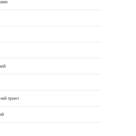
ками
ний
ний принт
ий