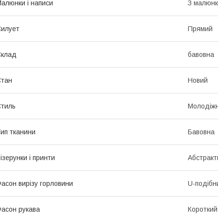
алюнки і написи
З малюн
илует
Прямий
Склад
бавовна
Стан
Новий
тиль
Молодіж
ип тканини
Бавовна
ізерунки і принти
Абстракт
асон вирізу горловини
U-подібн
асон рукава
Короткий