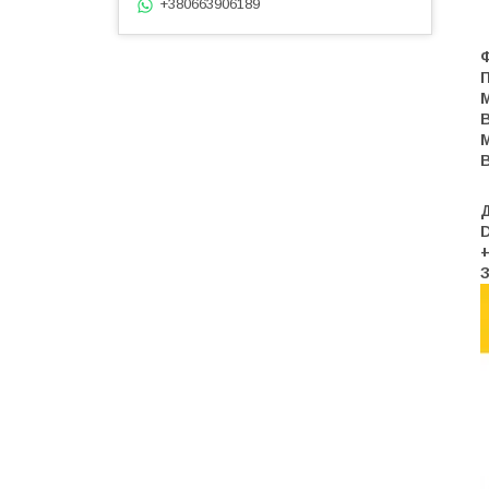
+380663906189
П
М
В
М
В
Д
D
+
З