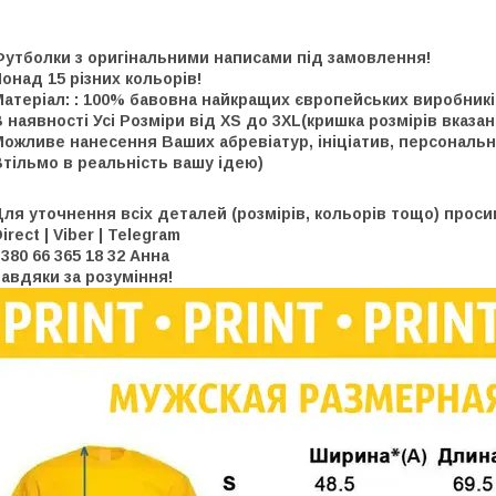
Футболки з оригінальними написами під замовлення!
онад 15 різних кольорів!
атеріал: : 100% бавовна найкращих європейських виробникі
 наявності Усі Розміри від XS до 3XL(кришка розмірів вказа
ожливе нанесення Ваших абревіатур, ініціатив, персональни
тільмо в реальність вашу ідею)
ля уточнення всіх деталей (розмірів, кольорів тощо) проси
irect | Viber | Telegram
380 66 365 18 32 Анна
авдяки за розуміння!