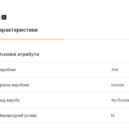
арактеристики
Основні атрибути
иробник
JHK
раїна виробник
Іспанія
ид виробу
Футболк
іжнародний розмір
M