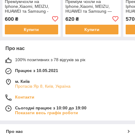
Преміумчохли на
Преміум чохли на
Прем
Iphone,Xiaomi, MEIZU,
Iphone,Xiaomi, MEIZU,
Ipho
HUAWEI та Samsung -
HUAWEI та Samsung —
HUAW
100$ FRANKLIN
Лялька Bearbrick
100$
600
620
570
₴
₴
Купити
Купити
Про нас
100% позитивних з 78 відгуків за рік
Працює з 10.05.2021
м. Київ
Протасів Яр 8, Київ, Україна
Контакти
Сьогодні працює з 10:00 до 19:00
Показати весь графік роботи
Про нас