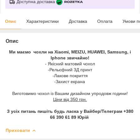
Доступна доставка
Опис
Характеристики
Доставка
Оплата
Умови п
Опис
Ми маємо чохли на Xiaomi, MEIZU, HUAWEI, Samsung, і
Iphone звичайно!
- Якісний матовий чохол
-Рельєфний 3Д принт
-Лакове покриття
-Захист екрана
Виготовимо чохол із Вашим дизайном упродовж години!
Ціни від 350 грн.
З усіх питань пишіть будь ласка у Вайбер/Телеграм +380
66 390 61 89 Юрій
Приховати