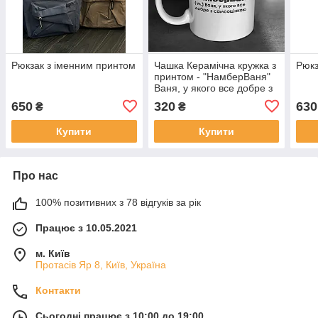
Рюкзак з іменним принтом
Чашка Керамічна кружка з
Рюкз
принтом - "НамберВаня"
Ваня, у якого все добре з
самооцінкою
650
320
630
₴
₴
Купити
Купити
Про нас
100% позитивних з 78 відгуків за рік
Працює з 10.05.2021
м. Київ
Протасів Яр 8, Київ, Україна
Контакти
Сьогодні працює з 10:00 до 19:00