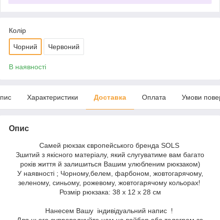
Колір
Чорний
Червоний
В наявності
пис
Характеристики
Доставка
Оплата
Умови пове
Опис
Самей рюкзак європейського бренда SOLS
Зшитий з якісного матеріалу, який слугуватиме вам багато
років життя й залишиться Вашим улюбленим рюкзаком)
У наявності ; Чорному,белем, фарбоном, жовтогарячому,
зеленому, синьому, рожевому, жовтогарячому кольорах!
Розмір рюкзака: 38 х 12 х 28 см
Нанесем Вашу індивідуальний напис !
Для цього супроводжуйте нам на вайбер або телеграм за