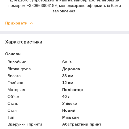
номером +380663906189, менеджержно оформить із Вами
замовлення!
Приховати
Характеристики
Основні
Виробник
Sol's
Вікова група
Доросла
Висота
38 см
Глибина
12 см
Матеріал
Поліестер
Об`єм
40 л
Стать
Унісекс
Стан
Новий
Тип
Міський
Візерунки і принти
Абстрактний принт