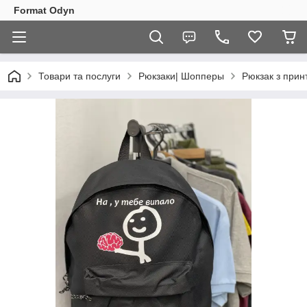
Format Odyn
Товари та послуги
Рюкзаки| Шопперы
Рюкзак з при