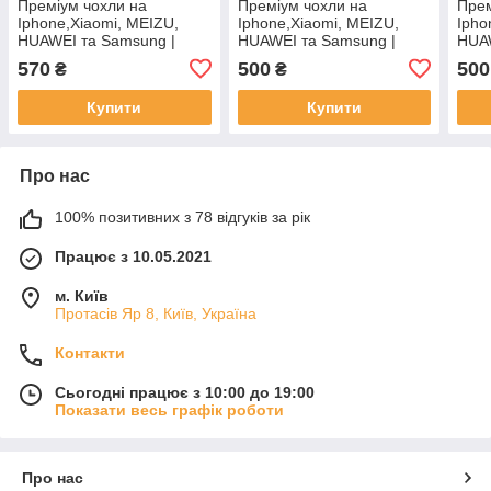
Преміум чохли на
Преміум чохли на
Прем
Iphone,Xiaomi, MEIZU,
Iphone,Xiaomi, MEIZU,
Ipho
HUAWEI та Samsung |
HUAWEI та Samsung |
HUAW
Barbie
Barbie
Barb
570
500
500
₴
₴
Купити
Купити
Про нас
100% позитивних з 78 відгуків за рік
Працює з 10.05.2021
м. Київ
Протасів Яр 8, Київ, Україна
Контакти
Сьогодні працює з 10:00 до 19:00
Показати весь графік роботи
Про нас