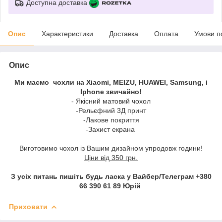
Доступна доставка
Опис
Характеристики
Доставка
Оплата
Умови п
Опис
Ми маємо чохли на Xiaomi, MEIZU, HUAWEI, Samsung, і
Iphone звичайно!
- Якісний матовий чохол
-Рельєфний 3Д принт
-Лакове покриття
-Захист екрана
Виготовимо чохол із Вашим дизайном упродовж години!
Ціни від 350 грн.
З усіх питань пишіть будь ласка у Вайбер/Телеграм +380
66 390 61 89 Юрій
Приховати